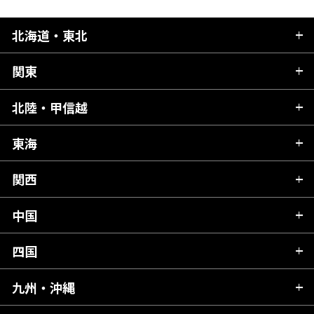
北海道・東北
関東
北海道
青森県
北陸・甲信越
茨城県
秋田県
栃木県
東海
新潟県
山形県
群馬県
富山県
関西
岐阜県
岩手県
埼玉県
石川県
静岡県
中国
滋賀県
宮城県
千葉県
福井県
愛知県
京都府
四国
広島県
福島県
東京都
山梨県
三重県
大阪府
岡山県
九州・沖縄
愛媛県
神奈川県
長野県
兵庫県