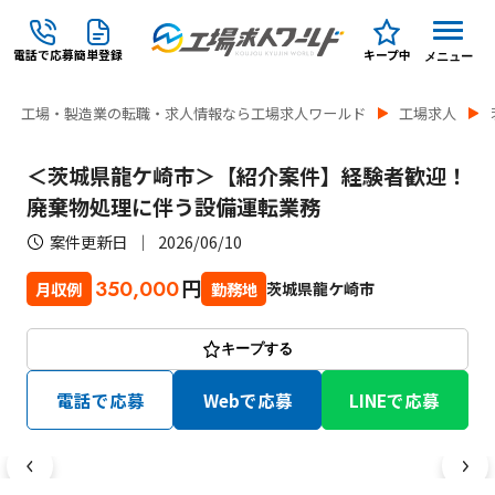
電話で応募
簡単登録
キープ中
メニュー
工場・製造業の転職・求人情報なら工場求人ワールド
工場求人
＜茨城県龍ケ崎市＞【紹介案件】経験者歓迎！
廃棄物処理に伴う設備運転業務
案件更新日
2026/06/10
円
350,000
茨城県龍ケ崎市
月収例
勤務地
キープする
電話で応募
Webで応募
LINEで応募