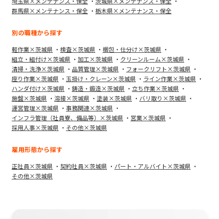
埼玉県×メンテナンス・保全
茨城県×メンテナンス・保全
群馬県×メンテナンス・保全
栃木県×メンテナンス・保全
別の職種から探す
軽作業×茨城県
検査×茨城県
梱包・仕分け×茨城県
組立・組付け×茨城県
加工×茨城県
クリーンルーム×茨城県
清掃・洗浄×茨城県
品質管理×茨城県
フォークリフト×茨城県
座り作業×茨城県
玉掛け・クレーン×茨城県
ライン作業×茨城県
ハンダ付け×茨城県
鋳造・鍛造×茨城県
立ち作業×茨城県
施盤×茨城県
溶接×茨城県
塗装×茨城県
バリ取り×茨城県
運営管理×茨城県
事務関連×茨城県
インフラ管理（社員寮、備品等）×茨城県
営業×茨城県
採用人事×茨城県
その他×茨城県
雇用形態から探す
正社員×茨城県
契約社員×茨城県
パート・アルバイト×茨城県
その他×茨城県