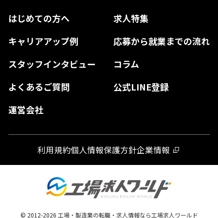
鳥取県
香川県
福岡県
はじめての方へ
求人特集
奈良県
島根県
高知県
佐賀県
キャリアアップ例
応募から就業までの流れ
和歌山県
山口県
徳島県
長崎県
スタッフインタビュー
コラム
大分県
よくあるご質問
公式LINE登録
熊本県
運営会社
宮崎県
鹿児島県
利用規約
個人情報保護方針
企業情報
沖縄県
© 2012-
2026
工場・製造業の転職・求人情報なら工場求人ワールド