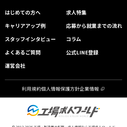
兵庫県
鳥取県
香川県
福岡県
はじめての方へ
求人特集
奈良県
島根県
高知県
佐賀県
キャリアアップ例
応募から就業までの流れ
和歌山県
山口県
徳島県
長崎県
スタッフインタビュー
コラム
大分県
よくあるご質問
公式LINE登録
熊本県
運営会社
宮崎県
鹿児島県
利用規約
個人情報保護方針
企業情報
沖縄県
© 2012-
2026
工場・製造業の転職・求人情報なら工場求人ワールド