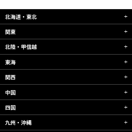
北海道・東北
関東
北海道
青森県
北陸・甲信越
茨城県
秋田県
栃木県
東海
新潟県
山形県
群馬県
富山県
関西
岐阜県
岩手県
埼玉県
石川県
静岡県
中国
滋賀県
宮城県
千葉県
福井県
愛知県
京都府
四国
広島県
福島県
東京都
山梨県
三重県
大阪府
岡山県
九州・沖縄
愛媛県
神奈川県
長野県