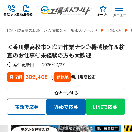
電話で応募
簡単登録
キープ中
メニュー
工場・製造業の転職・求人情報なら工場求人ワールド
工場求人
＜香川県高松市＞◎力作業ナシ◎機械操作＆検
査のお仕事◎未経験の方も大歓迎
案件更新日
2026/07/27
円
302,408
香川県高松市
月収例
勤務地
キープする
電話で応募
Webで応募
LINEで応募