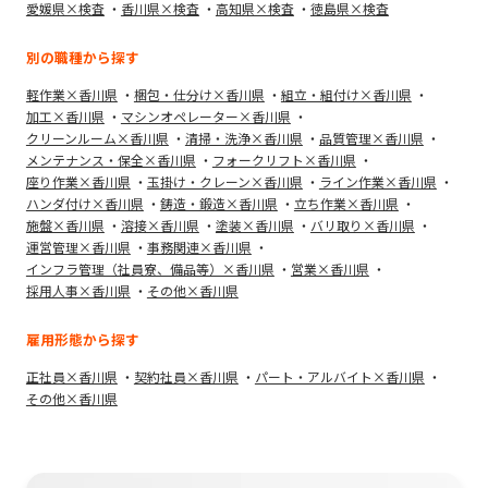
愛媛県×検査
香川県×検査
高知県×検査
徳島県×検査
別の職種から探す
軽作業×香川県
梱包・仕分け×香川県
組立・組付け×香川県
加工×香川県
マシンオペレーター×香川県
クリーンルーム×香川県
清掃・洗浄×香川県
品質管理×香川県
メンテナンス・保全×香川県
フォークリフト×香川県
座り作業×香川県
玉掛け・クレーン×香川県
ライン作業×香川県
ハンダ付け×香川県
鋳造・鍛造×香川県
立ち作業×香川県
施盤×香川県
溶接×香川県
塗装×香川県
バリ取り×香川県
運営管理×香川県
事務関連×香川県
インフラ管理（社員寮、備品等）×香川県
営業×香川県
採用人事×香川県
その他×香川県
雇用形態から探す
正社員×香川県
契約社員×香川県
パート・アルバイト×香川県
その他×香川県