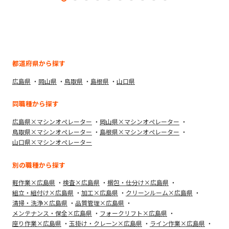
都道府県から探す
広島県
岡山県
鳥取県
島根県
山口県
同職種から探す
広島県×マシンオペレーター
岡山県×マシンオペレーター
鳥取県×マシンオペレーター
島根県×マシンオペレーター
山口県×マシンオペレーター
別の職種から探す
軽作業×広島県
検査×広島県
梱包・仕分け×広島県
組立・組付け×広島県
加工×広島県
クリーンルーム×広島県
清掃・洗浄×広島県
品質管理×広島県
メンテナンス・保全×広島県
フォークリフト×広島県
座り作業×広島県
玉掛け・クレーン×広島県
ライン作業×広島県