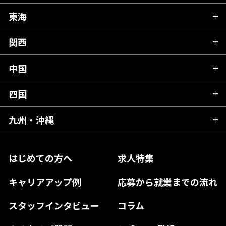
秋田県
栃木県
東海
新潟県
山形県
群馬県
富山県
関西
岐阜県
岩手県
埼玉県
石川県
静岡県
中国
滋賀県
宮城県
千葉県
福井県
愛知県
京都府
四国
広島県
福島県
東京都
山梨県
三重県
大阪府
岡山県
九州・沖縄
愛媛県
神奈川県
長野県
兵庫県
鳥取県
香川県
福岡県
はじめての方へ
求人特集
奈良県
島根県
高知県
佐賀県
キャリアアップ例
応募から就業までの流れ
和歌山県
山口県
徳島県
長崎県
スタッフインタビュー
コラム
大分県