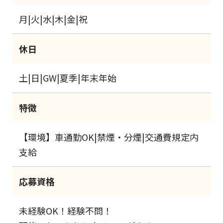
月|火|水|木|金|祝
休日
土|日|GW|夏季|年末年始
特徴
【環境】車通勤OK|禁煙・分煙|交通費規定内
支給
応募資格
未経験OK！経験不問！