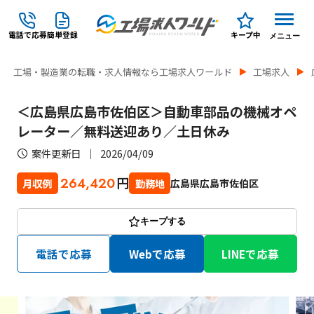
電話で応募
簡単登録
キープ中
メニュー
工場・製造業の転職・求人情報なら工場求人ワールド
工場求人
＜広島県広島市佐伯区＞自動車部品の機械オペ
レーター／無料送迎あり／土日休み
案件更新日
2026/04/09
円
264,420
広島県広島市佐伯区
月収例
勤務地
キープする
電話で応募
Webで応募
LINEで応募