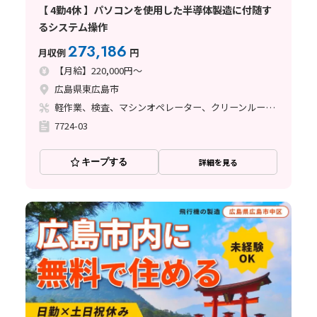
【 4勤4休 】パソコンを使用した半導体製造に付随す
るシステム操作
273,186
月収例
円
【月給】220,000円～
広島県東広島市
軽作業、検査、マシンオペレーター、クリーンルーム、品質管理、座り作業、立ち作業、事務関連
7724-03
キープする
詳細を見る