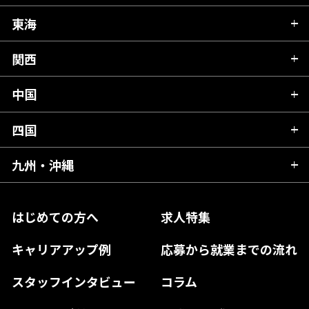
秋田県
栃木県
東海
新潟県
山形県
群馬県
富山県
関西
岐阜県
岩手県
埼玉県
石川県
静岡県
中国
滋賀県
宮城県
千葉県
福井県
愛知県
京都府
四国
広島県
福島県
東京都
山梨県
三重県
大阪府
岡山県
九州・沖縄
愛媛県
神奈川県
長野県
兵庫県
鳥取県
香川県
福岡県
はじめての方へ
求人特集
奈良県
島根県
高知県
佐賀県
キャリアアップ例
応募から就業までの流れ
和歌山県
山口県
徳島県
長崎県
スタッフインタビュー
コラム
大分県