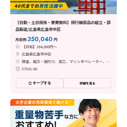
【日勤・土日祝休・寮費無料】飛行機部品の組立・部
品製造/広島県広島市中区
350,040
月収例
円
【月給】264,000円～
広島県広島市中区
検査、組立・組付け、加工、マシンオペレーター、クリーンルーム、品質管理、メンテナンス・保全、フォークリフト、玉掛け・クレーン、ライン作業、ハンダ付け、鋳造・鍛造、立ち作業、溶接、塗装、バリ取り
57541-00
キープする
詳細を見る