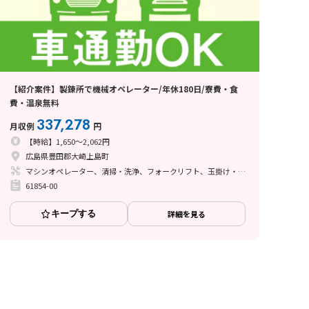
【紹介案件】製錬所で機械オペレーター/年休180日/寮費・食
費・温泉無料
337,278
月収例
円
【時給】1,650～2,062円
広島県豊田郡大崎上島町
マシンオペレーター、清掃・洗浄、フォークリフト、玉掛け・クレーン
61854-00
キープする
詳細を見る