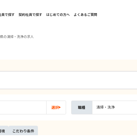
社員で探す
契約社員で探す
はじめての方へ
よくあるご質問
島県の清掃・洗浄の求人
清掃・洗浄
選択
職種
環境
こだ
わり
条件