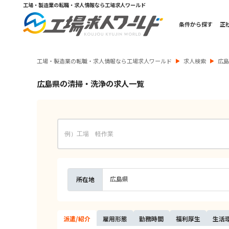
工場・製造業の転職・求人情報なら工場求人ワールド
条件から探す
正
工場・製造業の転職・求人情報なら工場求人ワールド
求人検索
広
広島県の清掃・洗浄の求人一覧
広島県
所在地
派遣/
紹介
雇用
形態
勤務
時間
福利
厚生
生活