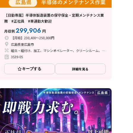
【日勤専属】半導体製造装置の保守保全・定期メンテナンス業
務 #正社員 #車通勤大歓迎
299,906
月収例
円
【月給】230,400～250,000円
広島県東広島市
組立・組付け、加工、マシンオペレーター、クリーンルーム、清掃・洗浄、メンテナンス・保全、立ち作業
3539-05
キープする
詳細を見る