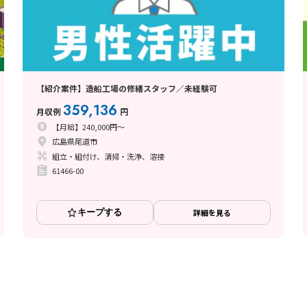
【紹介案件】造船工場の修繕スタッフ／未経験可
359,136
月収例
円
【月給】240,000円～
広島県尾道市
組立・組付け、清掃・洗浄、溶接
61466-00
キープする
詳細を見る