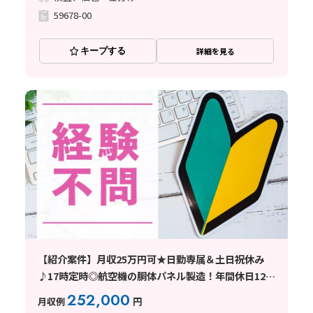
59678-00
キープする
詳細を見る
【紹介案件】月収25万円可★日勤専属＆土日祝休み
♪17時定時◎航空機の胴体パネル製造！年間休日125
日
252,000
月収例
円