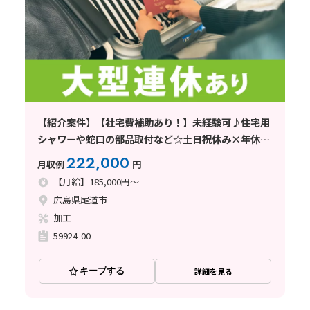
【紹介案件】【社宅費補助あり！】未経験可♪住宅用
シャワーや蛇口の部品取付など☆土日祝休み×年休
126日◎
222,000
月収例
円
【月給】185,000円～
広島県尾道市
加工
59924-00
キープする
詳細を見る