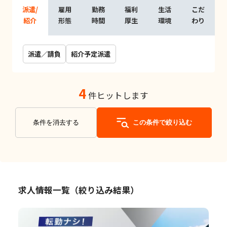
派遣/
雇用
勤務
福利
生活
こだ
紹介
形態
時間
厚生
環境
わり
派遣／請負
紹介予定派遣
4
件ヒットします
条件を消去する
この条件で絞り込む
求人情報一覧（絞り込み結果）