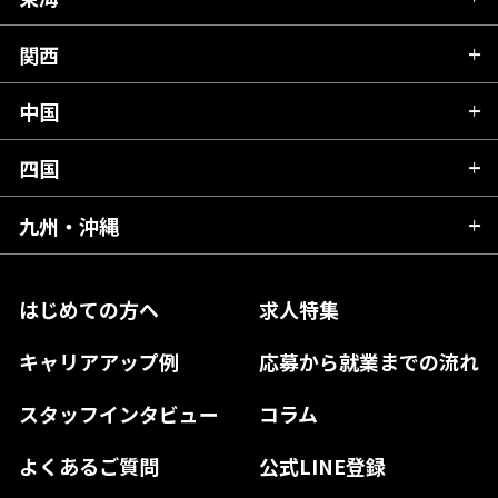
新潟県
山形県
群馬県
富山県
関西
岐阜県
岩手県
埼玉県
石川県
静岡県
中国
滋賀県
宮城県
千葉県
福井県
愛知県
京都府
四国
広島県
福島県
東京都
山梨県
三重県
大阪府
岡山県
九州・沖縄
愛媛県
神奈川県
長野県
兵庫県
鳥取県
香川県
福岡県
はじめての方へ
求人特集
奈良県
島根県
高知県
佐賀県
キャリアアップ例
応募から就業までの流れ
和歌山県
山口県
徳島県
長崎県
スタッフインタビュー
コラム
大分県
よくあるご質問
公式LINE登録
熊本県