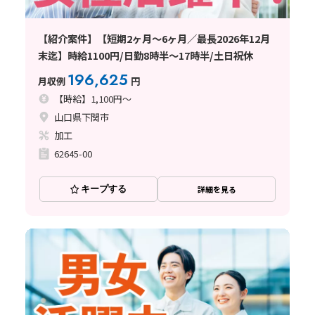
【紹介案件】【短期2ヶ月～6ヶ月／最長2026年12月
末迄】時給1100円/日勤8時半～17時半/土日祝休
196,625
月収例
円
【時給】1,100円～
山口県下関市
加工
62645-00
キープする
詳細を見る