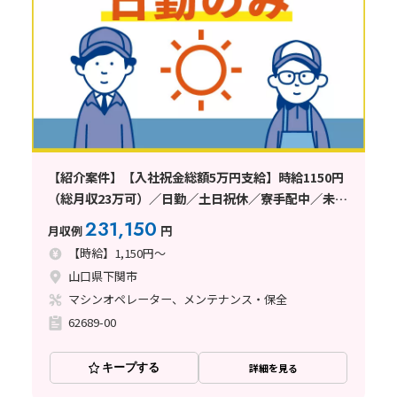
【紹介案件】【入社祝金総額5万円支給】時給1150円
（総月収23万可）／日勤／土日祝休／寮手配中／未経
験者歓迎
231,150
月収例
円
【時給】1,150円～
山口県下関市
マシンオペレーター、メンテナンス・保全
62689-00
キープする
詳細を見る