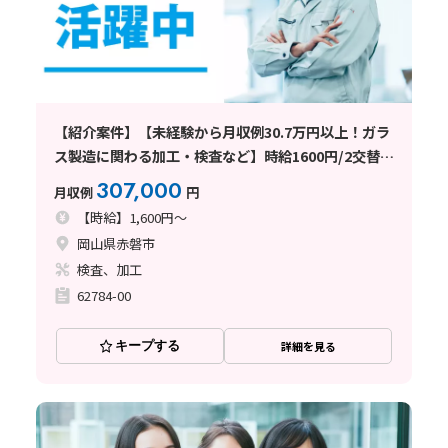
【紹介案件】【未経験から月収例30.7万円以上！ガラ
ス製造に関わる加工・検査など】時給1600円/2交替/
岡山県赤磐市釣井/土日祝休み/残業少なめ/即入寮OK/
307,000
月収例
円
年間最大72円の定着祝金で実質寮費
【時給】1,600円～
岡山県赤磐市
検査、加工
62784-00
キープする
詳細を見る