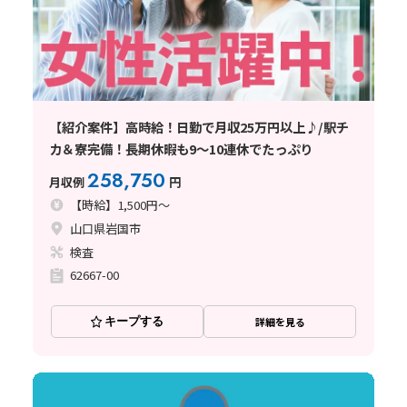
【紹介案件】高時給！日勤で月収25万円以上♪/駅チ
カ＆寮完備！長期休暇も9～10連休でたっぷり
258,750
月収例
円
【時給】1,500円～
山口県岩国市
検査
62667-00
キープする
詳細を見る