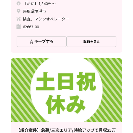
【時給】1,340円～
鳥取県境港市
検査、マシンオペレーター
62663-00
キープする
詳細を見る
【紹介案件】急募/三次エリア/時給アップで月収25万