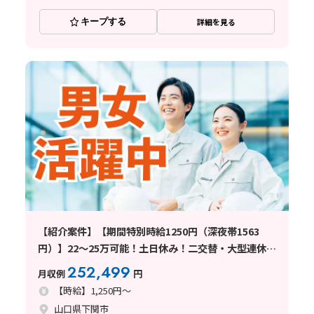
キープする
詳細を見る
【紹介案件】【期間特別時給1250円（深夜帯1563
円）】22～25万可能！土日休み！二交替・大型連休あ
りの求人
252,499
月収例
円
【時給】1,250円～
山口県下関市