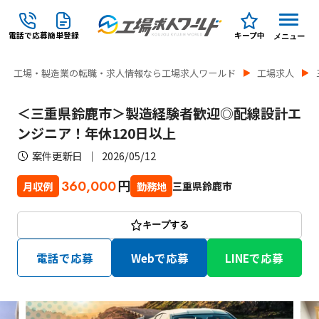
電話で応募
簡単登録
キープ中
メニュー
工場・製造業の転職・求人情報なら工場求人ワールド
工場求人
＜三重県鈴鹿市＞製造経験者歓迎◎配線設計エ
ンジニア！年休120日以上
案件更新日
2026/05/12
円
360,000
三重県鈴鹿市
月収例
勤務地
キープする
電話で応募
Webで応募
LINEで応募