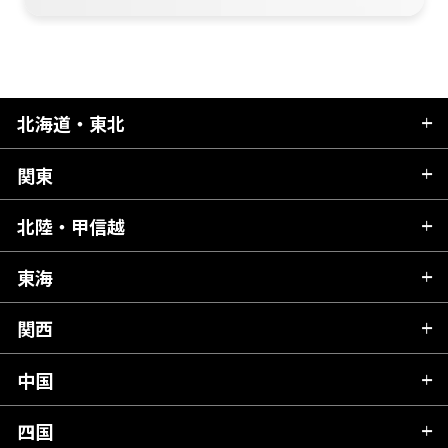
北海道・東北
関東
北海道
青森県
北陸・甲信越
茨城県
秋田県
栃木県
東海
新潟県
山形県
群馬県
富山県
関西
岐阜県
岩手県
埼玉県
石川県
静岡県
中国
滋賀県
宮城県
千葉県
福井県
愛知県
京都府
四国
広島県
福島県