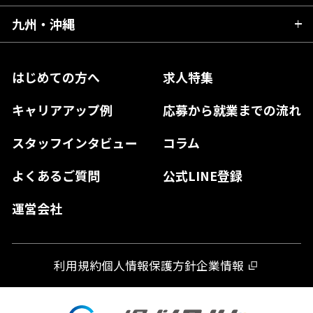
東京都
山梨県
三重県
大阪府
岡山県
九州・沖縄
愛媛県
神奈川県
長野県
兵庫県
鳥取県
香川県
福岡県
はじめての方へ
求人特集
奈良県
島根県
高知県
佐賀県
キャリアアップ例
応募から就業までの流れ
和歌山県
山口県
徳島県
長崎県
スタッフインタビュー
コラム
大分県
よくあるご質問
公式LINE登録
熊本県
運営会社
宮崎県
鹿児島県
利用規約
個人情報保護方針
企業情報
沖縄県