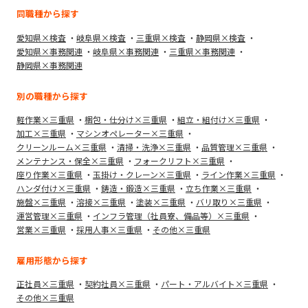
同職種から探す
愛知県×検査
岐阜県×検査
三重県×検査
静岡県×検査
愛知県×事務関連
岐阜県×事務関連
三重県×事務関連
静岡県×事務関連
別の職種から探す
軽作業×三重県
梱包・仕分け×三重県
組立・組付け×三重県
加工×三重県
マシンオペレーター×三重県
クリーンルーム×三重県
清掃・洗浄×三重県
品質管理×三重県
メンテナンス・保全×三重県
フォークリフト×三重県
座り作業×三重県
玉掛け・クレーン×三重県
ライン作業×三重県
ハンダ付け×三重県
鋳造・鍛造×三重県
立ち作業×三重県
施盤×三重県
溶接×三重県
塗装×三重県
バリ取り×三重県
運営管理×三重県
インフラ管理（社員寮、備品等）×三重県
営業×三重県
採用人事×三重県
その他×三重県
雇用形態から探す
正社員×三重県
契約社員×三重県
パート・アルバイト×三重県
その他×三重県