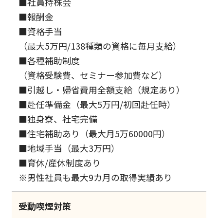
■社員持株会
■報酬金
■資格手当
（最大5万円/138種類の資格に毎月支給）
■各種補助制度
（資格受験費、セミナー参加費など）
■引越し・帰省費用全額支給（規定あり）
■赴任準備金（最大5万円/初回赴任時）
■独身寮、社宅完備
■住宅補助あり（最大月5万60000円）
■地域手当（最大3万円）
■育休/産休制度あり
※男性社員も最大9カ月の取得実績あり
受動喫煙対策