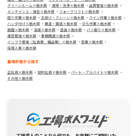
クリーンルーム×栃木県
清掃・洗浄×栃木県
品質管理×栃木県
メンテナンス・保全×栃木県
フォークリフト×栃木県
座り作業×栃木県
玉掛け・クレーン×栃木県
ライン作業×栃木県
ハンダ付け×栃木県
鋳造・鍛造×栃木県
立ち作業×栃木県
施盤×栃木県
溶接×栃木県
塗装×栃木県
バリ取り×栃木県
運営管理×栃木県
事務関連×栃木県
インフラ管理（社員寮、備品等）×栃木県
営業×栃木県
採用人事×栃木県
雇用形態から探す
正社員×栃木県
契約社員×栃木県
パート・アルバイト×栃木県
その他×栃木県
工場求人のことなら何でも、お気軽にご相談いた