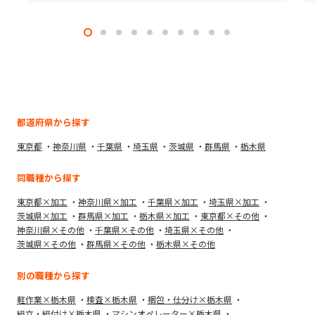
都道府県から探す
東京都
神奈川県
千葉県
埼玉県
茨城県
群馬県
栃木県
同職種から探す
東京都×加工
神奈川県×加工
千葉県×加工
埼玉県×加工
茨城県×加工
群馬県×加工
栃木県×加工
東京都×その他
神奈川県×その他
千葉県×その他
埼玉県×その他
茨城県×その他
群馬県×その他
栃木県×その他
別の職種から探す
軽作業×栃木県
検査×栃木県
梱包・仕分け×栃木県
組立・組付け×栃木県
マシンオペレーター×栃木県