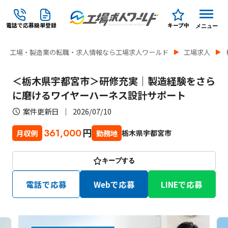
電話で応募
簡単登録
キープ中
メニュー
工場・製造業の転職・求人情報なら工場求人ワールド
工場求人
＜栃木県宇都宮市＞研修充実｜製造経験をさら
に磨けるワイヤーハーネス設計サポート
案件更新日
2026/07/10
円
361,000
栃木県宇都宮市
月収例
勤務地
キープする
電話で応募
Webで応募
LINEで応募