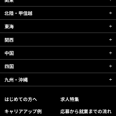
北海道
青森県
北陸・甲信越
茨城県
秋田県
栃木県
東海
新潟県
山形県
群馬県
富山県
関西
岐阜県
岩手県
埼玉県
石川県
静岡県
中国
滋賀県
宮城県
千葉県
福井県
愛知県
京都府
四国
広島県
福島県
東京都
山梨県
三重県
大阪府
岡山県
九州・沖縄
愛媛県
神奈川県
長野県
兵庫県
鳥取県
香川県
福岡県
はじめての方へ
求人特集
奈良県
島根県
高知県
佐賀県
キャリアアップ例
応募から就業までの流れ
和歌山県
山口県
徳島県