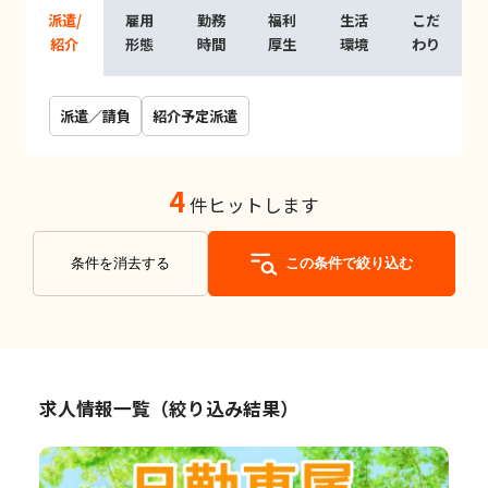
派遣/
雇用
勤務
福利
生活
こだ
紹介
形態
時間
厚生
環境
わり
派遣／請負
紹介予定派遣
4
件ヒットします
条件を消去する
この条件で絞り込む
求人情報一覧（絞り込み結果）