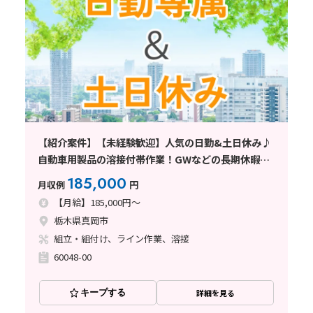
【紹介案件】【未経験歓迎】人気の日勤&土日休み♪
自動車用製品の溶接付帯作業！GWなどの長期休暇あ
り◎
185,000
月収例
円
【月給】185,000円～
栃木県真岡市
組立・組付け、ライン作業、溶接
60048-00
キープする
詳細を見る