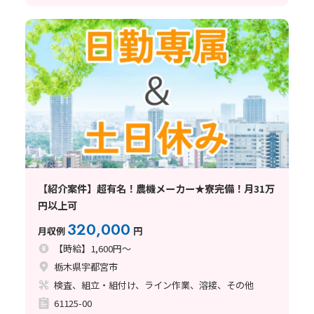
【紹介案件】超有名！農機メーカー★寮完備！月31万
円以上可
320,000
月収例
円
【時給】1,600円～
栃木県宇都宮市
検査、組立・組付け、ライン作業、溶接、その他
61125-00