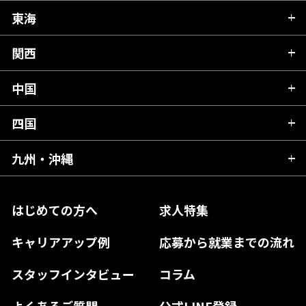
秋田県
栃木県
東海
新潟県
山形県
群馬県
富山県
関西
岐阜県
岩手県
埼玉県
石川県
静岡県
中国
滋賀県
宮城県
千葉県
福井県
愛知県
京都府
四国
広島県
福島県
東京都
山梨県
三重県
大阪府
岡山県
九州・沖縄
愛媛県
神奈川県
長野県
兵庫県
鳥取県
香川県
福岡県
はじめての方へ
求人特集
奈良県
島根県
高知県
佐賀県
キャリアアップ例
応募から就業までの流れ
和歌山県
山口県
徳島県
長崎県
スタッフインタビュー
コラム
大分県
よくあるご質問
公式LINE登録