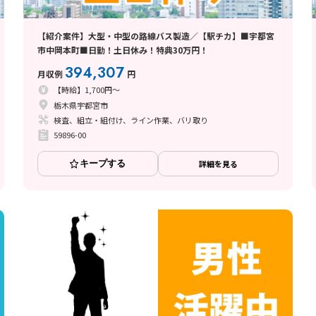
【紹介案件】大型・中型の路線バス製造／【駅チカ】■宇都宮
市中岡本町■日勤！土日休み！特典30万円！
394,307
月収例
円
【時給】1,700円～
栃木県宇都宮市
検査、組立・組付け、ライン作業、バリ取り
59896-00
キープする
詳細を見る