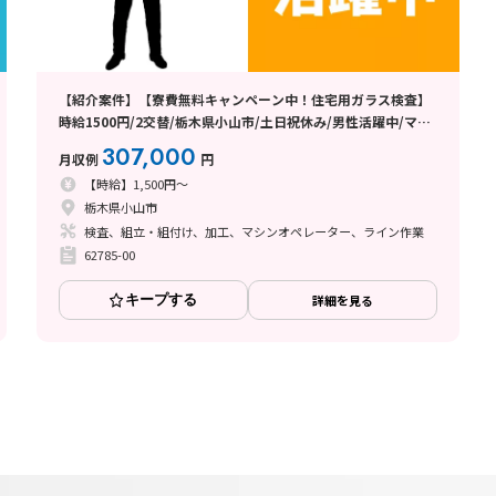
【紹介案件】【寮費無料キャンペーン中！住宅用ガラス検査】
時給1500円/2交替/栃木県小山市/土日祝休み/男性活躍中/マイ
カー通勤OK/固定費が浮いて月収例30.7万円以上・手取りもウ
307,000
月収例
円
レシイ♪
【時給】1,500円～
栃木県小山市
検査、組立・組付け、加工、マシンオペレーター、ライン作業
62785-00
キープする
詳細を見る