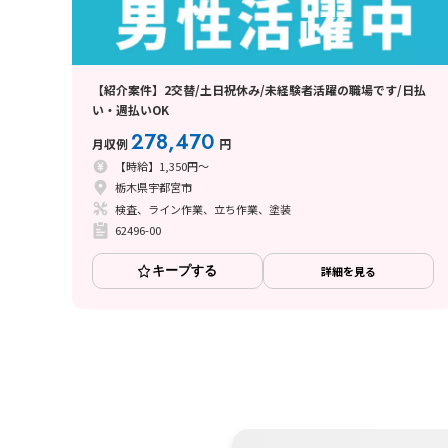
【紹介案件】2交替/土日祝休み/未経験者活躍の職場です/日払
い・週払いOK
278,470
月収例
円
【時給】1,350円～
栃木県宇都宮市
検査、ライン作業、立ち作業、塗装
62496-00
キープする
詳細を見る