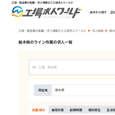
工場・製造業の転職・求人情報なら工場求人ワールド
条件から探す
正
工場・製造業の転職・求人情報なら工場求人ワールド
求人検索
栃
栃木県のライン作業の求人一覧
栃木県
所在地
派遣/
紹介
雇用
形態
勤務
時間
福利
厚生
生活