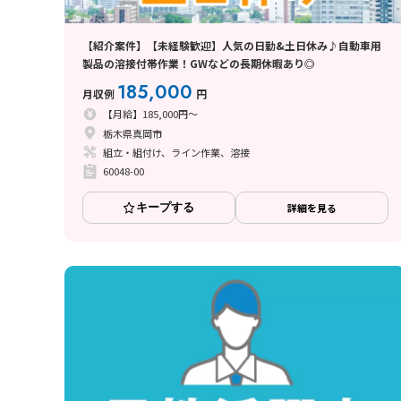
【紹介案件】【未経験歓迎】人気の日勤&土日休み♪自動車用
製品の溶接付帯作業！GWなどの長期休暇あり◎
185,000
月収例
円
【月給】185,000円～
栃木県真岡市
組立・組付け、ライン作業、溶接
60048-00
キープする
詳細を見る