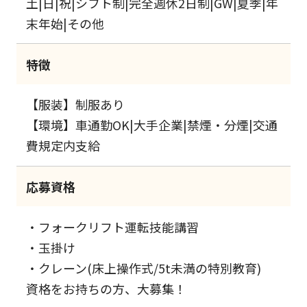
土|日|祝|シフト制|完全週休2日制|GW|夏季|年
末年始|その他
特徴
【服装】制服あり
【環境】車通勤OK|大手企業|禁煙・分煙|交通
費規定内支給
応募資格
・フォークリフト運転技能講習
・玉掛け
・クレーン(床上操作式/5t未満の特別教育)
資格をお持ちの方、大募集！