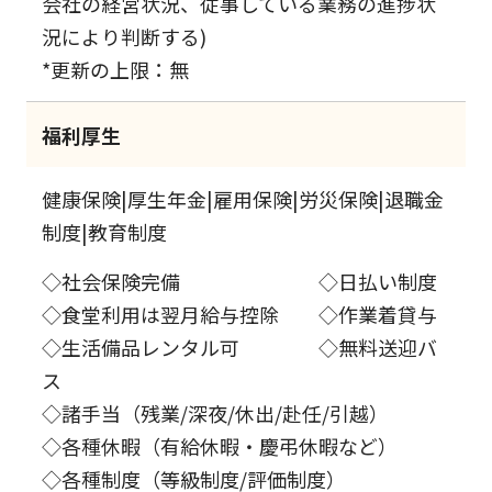
会社の経営状況、従事している業務の進捗状
況により判断する)
*更新の上限：無
福利厚生
健康保険|厚生年金|雇用保険|労災保険|退職金
制度|教育制度
◇社会保険完備 ◇日払い制度
◇食堂利用は翌月給与控除 ◇作業着貸与
◇生活備品レンタル可 ◇無料送迎バ
ス
◇諸手当（残業/深夜/休出/赴任/引越）
◇各種休暇（有給休暇・慶弔休暇など）
◇各種制度（等級制度/評価制度）