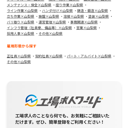
メンテナンス・保全×山梨県
座り作業×山梨県
ライン作業×山梨県
ハンダ付け×山梨県
鋳造・鍛造×山梨県
立ち作業×山梨県
施盤×山梨県
溶接×山梨県
塗装×山梨県
バリ取り×山梨県
運営管理×山梨県
事務関連×山梨県
インフラ管理（社員寮、備品等）×山梨県
営業×山梨県
採用人事×山梨県
その他×山梨県
雇用形態から探す
正社員×山梨県
契約社員×山梨県
パート・アルバイト×山梨県
その他×山梨県
工場求人のことなら何でも、お気軽にご相談いた
だけます。
ぜひ、簡単登録をご利用ください！