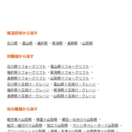
都道府県から探す
石川県
富山県
福井県
新潟県
長野県
山梨県
同職種から探す
石川県×フォークリフト
富山県×フォークリフト
福井県×フォークリフト
新潟県×フォークリフト
長野県×フォークリフト
山梨県×フォークリフト
石川県×玉掛け・クレーン
富山県×玉掛け・クレーン
福井県×玉掛け・クレーン
新潟県×玉掛け・クレーン
長野県×玉掛け・クレーン
山梨県×玉掛け・クレーン
別の職種から探す
軽作業×山梨県
検査×山梨県
梱包・仕分け×山梨県
組立・組付け×山梨県
加工×山梨県
マシンオペレーター×山梨県
クリーンルーム×山梨県
清掃・洗浄×山梨県
品質管理×山梨県