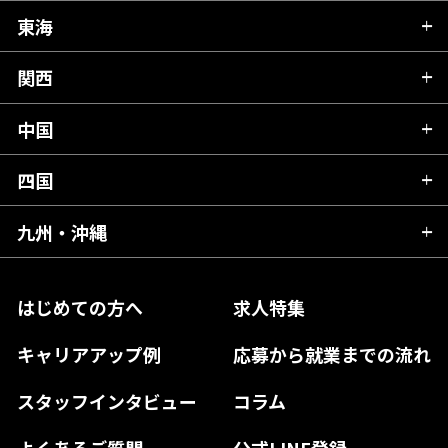
秋田県
栃木県
東海
新潟県
山形県
群馬県
富山県
関西
岐阜県
岩手県
埼玉県
石川県
静岡県
中国
滋賀県
宮城県
千葉県
福井県
愛知県
京都府
四国
広島県
福島県
東京都
山梨県
三重県
大阪府
岡山県
九州・沖縄
愛媛県
神奈川県
長野県
兵庫県
鳥取県
香川県
福岡県
はじめての方へ
求人特集
奈良県
島根県
高知県
佐賀県
キャリアアップ例
応募から就業までの流れ
和歌山県
山口県
徳島県
長崎県
スタッフインタビュー
コラム
大分県
よくあるご質問
公式LINE登録