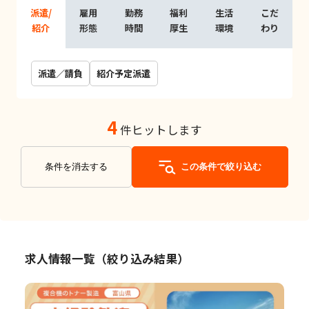
派遣/
雇用
勤務
福利
生活
こだ
紹介
形態
時間
厚生
環境
わり
派遣／請負
紹介予定派遣
4
件ヒットします
条件を消去する
この条件で絞り込む
求人情報一覧（絞り込み結果）