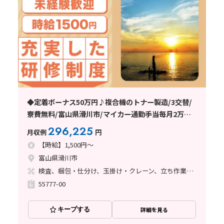
◆定着ボーナス50万円♪複合機のトナー製造/3交替/
寮費無料/富山県滑川市/マイカー通勤手当毎月2万円
支給/滑川駅から車で12分
296,225
月収例
円
【時給】1,500円～
富山県滑川市
検査、梱包・仕分け、玉掛け・クレーン、立ち作業、その他
55777-00
キープする
詳細を見る