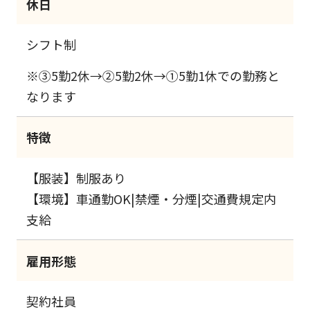
休日
シフト制
※③5勤2休→②5勤2休→①5勤1休での勤務と
なります
特徴
【服装】制服あり
【環境】車通勤OK|禁煙・分煙|交通費規定内
支給
雇用形態
契約社員