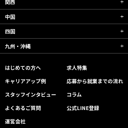
富山県
関西
岐阜県
岩手県
埼玉県
石川県
静岡県
中国
滋賀県
宮城県
千葉県
福井県
愛知県
京都府
四国
広島県
福島県
東京都
山梨県
三重県
大阪府
岡山県
九州・沖縄
愛媛県
神奈川県
長野県
兵庫県
鳥取県
香川県
福岡県
はじめての方へ
求人特集
奈良県
島根県
高知県
佐賀県
キャリアアップ例
応募から就業までの流れ
和歌山県
山口県
徳島県
長崎県
スタッフインタビュー
コラム
大分県
よくあるご質問
公式LINE登録
熊本県
運営会社
宮崎県