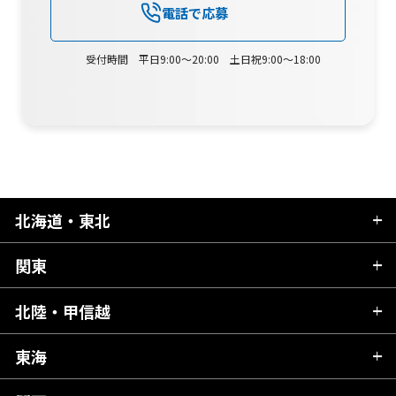
電話で応募
受付時間 平日9:00～20:00 土日祝9:00～18:00
北海道・東北
関東
北海道
青森県
北陸・甲信越
茨城県
秋田県
栃木県
東海
新潟県
山形県
群馬県