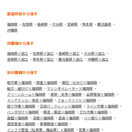
都道府県から探す
福岡県
佐賀県
長崎県
大分県
宮崎県
熊本県
鹿児島県
沖縄県
同職種から探す
福岡県×加工
佐賀県×加工
長崎県×加工
大分県×加工
宮崎県×加工
熊本県×加工
鹿児島県×加工
沖縄県×加工
別の職種から探す
軽作業×福岡県
検査×福岡県
梱包・仕分け×福岡県
組立・組付け×福岡県
マシンオペレーター×福岡県
クリーンルーム×福岡県
清掃・洗浄×福岡県
品質管理×福岡県
メンテナンス・保全×福岡県
フォークリフト×福岡県
座り作業×福岡県
玉掛け・クレーン×福岡県
ライン作業×福岡県
ハンダ付け×福岡県
鋳造・鍛造×福岡県
立ち作業×福岡県
施盤×福岡県
溶接×福岡県
塗装×福岡県
バリ取り×福岡県
運営管理×福岡県
事務関連×福岡県
インフラ管理（社員寮、備品等）×福岡県
営業×福岡県