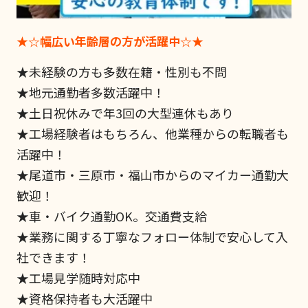
★☆幅広い年齢層の方が活躍中☆★
★未経験の方も多数在籍・性別も不問
★地元通勤者多数活躍中！
★土日祝休みで年3回の大型連休もあり
★工場経験者はもちろん、他業種からの転職者も
活躍中！
★尾道市・三原市・福山市からのマイカー通勤大
歓迎！
★車・バイク通勤OK。交通費支給
★業務に関する丁寧なフォロー体制で安心して入
社できます！
★工場見学随時対応中
★資格保持者も大活躍中