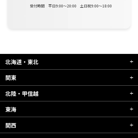
受付時間 平日9:00～20:00 土日祝9:00～18:00
北海道・東北
関東
北海道
青森県
北陸・甲信越
茨城県
秋田県
栃木県
東海
新潟県
山形県
群馬県
富山県
関西
岐阜県
岩手県
埼玉県