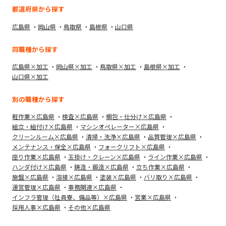
都道府県から探す
広島県
岡山県
鳥取県
島根県
山口県
同職種から探す
広島県×加工
岡山県×加工
鳥取県×加工
島根県×加工
山口県×加工
別の職種から探す
軽作業×広島県
検査×広島県
梱包・仕分け×広島県
組立・組付け×広島県
マシンオペレーター×広島県
クリーンルーム×広島県
清掃・洗浄×広島県
品質管理×広島県
メンテナンス・保全×広島県
フォークリフト×広島県
座り作業×広島県
玉掛け・クレーン×広島県
ライン作業×広島県
ハンダ付け×広島県
鋳造・鍛造×広島県
立ち作業×広島県
施盤×広島県
溶接×広島県
塗装×広島県
バリ取り×広島県
運営管理×広島県
事務関連×広島県
インフラ管理（社員寮、備品等）×広島県
営業×広島県
採用人事×広島県
その他×広島県