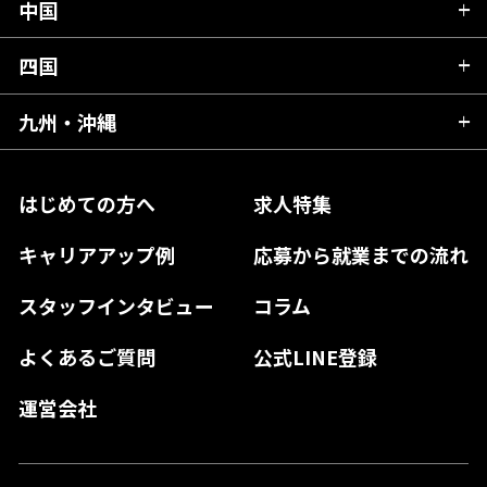
石川県
静岡県
中国
滋賀県
宮城県
千葉県
福井県
愛知県
京都府
四国
広島県
福島県
東京都
山梨県
三重県
大阪府
岡山県
九州・沖縄
愛媛県
神奈川県
長野県
兵庫県
鳥取県
香川県
福岡県
はじめての方へ
求人特集
奈良県
島根県
高知県
佐賀県
キャリアアップ例
応募から就業までの流れ
和歌山県
山口県
徳島県
長崎県
スタッフインタビュー
コラム
大分県
よくあるご質問
公式LINE登録
熊本県
運営会社
宮崎県
鹿児島県