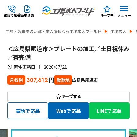
電話で応募
簡単登録
キープ中
メニュー
工場・製造業の転職・求人情報なら工場求人ワールド
工場求人
＜広島県尾道市＞プレートの加工／土日祝休み
／寮完備
案件更新日
2026/07/21
円
307,612
広島県尾道市
月収例
勤務地
キープする
電話で応募
Webで応募
LINEで応募