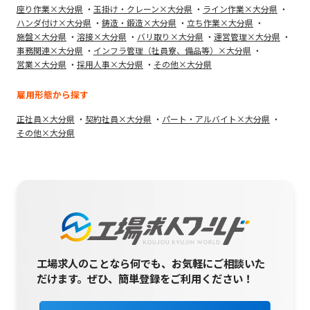
座り作業×大分県
玉掛け・クレーン×大分県
ライン作業×大分県
ハンダ付け×大分県
鋳造・鍛造×大分県
立ち作業×大分県
施盤×大分県
溶接×大分県
バリ取り×大分県
運営管理×大分県
事務関連×大分県
インフラ管理（社員寮、備品等）×大分県
営業×大分県
採用人事×大分県
その他×大分県
雇用形態から探す
正社員×大分県
契約社員×大分県
パート・アルバイト×大分県
その他×大分県
工場求人のことなら何でも、お気軽にご相談いた
だけます。
ぜひ、簡単登録をご利用ください！