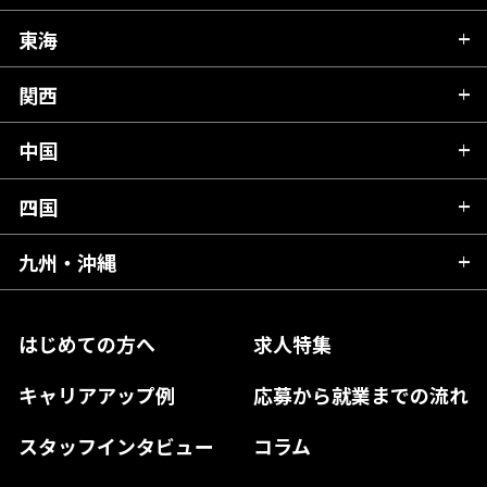
秋田県
栃木県
東海
新潟県
山形県
群馬県
富山県
関西
岐阜県
岩手県
埼玉県
石川県
静岡県
中国
滋賀県
宮城県
千葉県
福井県
愛知県
京都府
四国
広島県
福島県
東京都
山梨県
三重県
大阪府
岡山県
九州・沖縄
愛媛県
神奈川県
長野県
兵庫県
鳥取県
香川県
福岡県
はじめての方へ
求人特集
奈良県
島根県
高知県
佐賀県
キャリアアップ例
応募から就業までの流れ
和歌山県
山口県
徳島県
長崎県
スタッフインタビュー
コラム
大分県