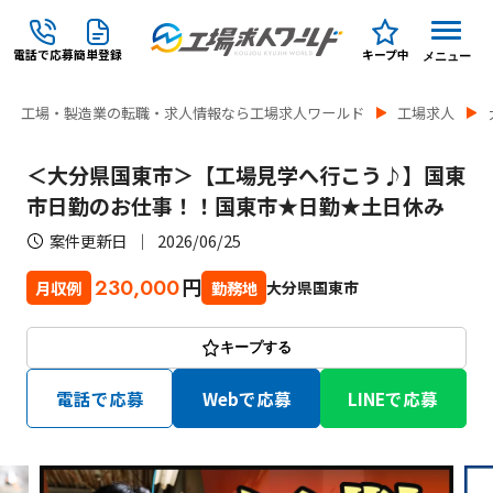
電話で応募
簡単登録
キープ中
メニュー
工場・製造業の転職・求人情報なら工場求人ワールド
工場求人
＜大分県国東市＞【工場見学へ行こう♪】国東
市日勤のお仕事！！国東市★日勤★土日休み
案件更新日
2026/06/25
円
230,000
大分県国東市
月収例
勤務地
キープする
電話で応募
Webで応募
LINEで応募