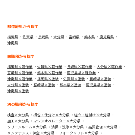
都道府県から探す
福岡県
佐賀県
長崎県
大分県
宮崎県
熊本県
鹿児島県
沖縄県
同職種から探す
福岡県×軽作業
佐賀県×軽作業
長崎県×軽作業
大分県×軽作業
宮崎県×軽作業
熊本県×軽作業
鹿児島県×軽作業
沖縄県×軽作業
福岡県×塗装
佐賀県×塗装
長崎県×塗装
大分県×塗装
宮崎県×塗装
熊本県×塗装
鹿児島県×塗装
沖縄県×塗装
別の職種から探す
検査×大分県
梱包・仕分け×大分県
組立・組付け×大分県
加工×大分県
マシンオペレーター×大分県
クリーンルーム×大分県
清掃・洗浄×大分県
品質管理×大分県
メンテナンス・保全×大分県
フォークリフト×大分県