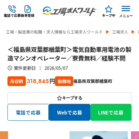
電話で応募
簡単登録
キープ中
メニュー
工場・製造業の転職・求人情報なら工場求人ワールド
工場求人
＜福島県双葉郡楢葉町＞電気自動車用電池の製
造マシンオペレーター／寮費無料／経験不問
案件更新日
2026/05/07
円
318,845
福島県双葉郡楢葉町
月収例
勤務地
キープする
電話で応募
Webで応募
LINEで応募