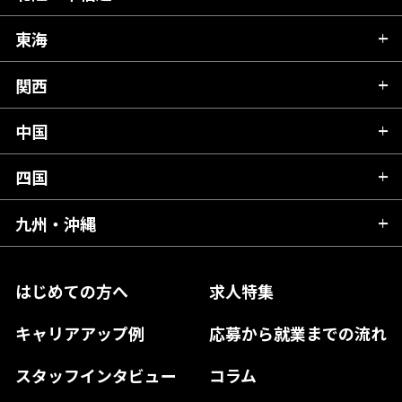
秋田県
栃木県
東海
新潟県
山形県
群馬県
富山県
関西
岐阜県
岩手県
埼玉県
石川県
静岡県
中国
滋賀県
宮城県
千葉県
福井県
愛知県
京都府
四国
広島県
福島県
東京都
山梨県
三重県
大阪府
岡山県
九州・沖縄
愛媛県
神奈川県
長野県
兵庫県
鳥取県
香川県
福岡県
はじめての方へ
求人特集
奈良県
島根県
高知県
佐賀県
キャリアアップ例
応募から就業までの流れ
和歌山県
山口県
徳島県
長崎県
スタッフインタビュー
コラム
大分県