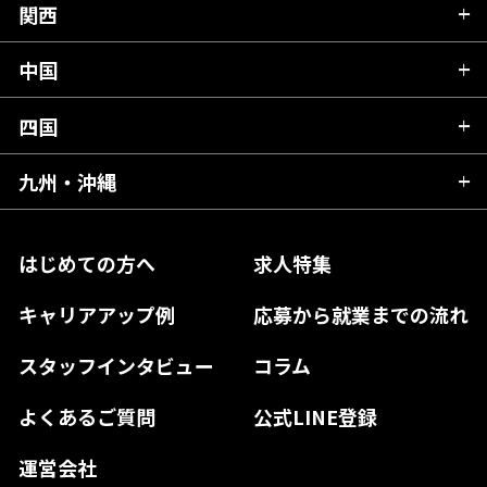
群馬県
富山県
関西
岐阜県
岩手県
埼玉県
石川県
静岡県
中国
滋賀県
宮城県
千葉県
福井県
愛知県
京都府
四国
広島県
福島県
東京都
山梨県
三重県
大阪府
岡山県
九州・沖縄
愛媛県
神奈川県
長野県
兵庫県
鳥取県
香川県
福岡県
はじめての方へ
求人特集
奈良県
島根県
高知県
佐賀県
キャリアアップ例
応募から就業までの流れ
和歌山県
山口県
徳島県
長崎県
スタッフインタビュー
コラム
大分県
よくあるご質問
公式LINE登録
熊本県
運営会社
宮崎県