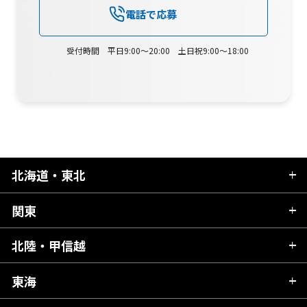
電話で応募
受付時間 平日9:00～20:00 土日祝9:00～18:00
北海道・東北
関東
北海道
青森県
北陸・甲信越
茨城県
秋田県
栃木県
東海
新潟県
山形県