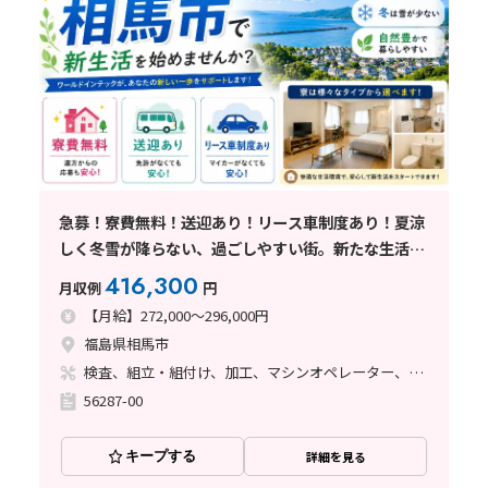
急募！寮費無料！送迎あり！リース車制度あり！夏涼
しく冬雪が降らない、過ごしやすい街。新たな生活を
サポートします！/航空エンジン部品の加工と検査業
416,300
月収例
円
務
【月給】272,000～296,000円
福島県相馬市
検査、組立・組付け、加工、マシンオペレーター、フォークリフト、塗装、バリ取り
56287-00
キープする
詳細を見る