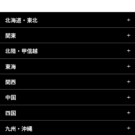
北海道・東北
関東
北海道
青森県
北陸・甲信越
茨城県
秋田県
栃木県
東海
新潟県
山形県
群馬県
富山県
関西
岐阜県
岩手県
埼玉県
石川県
静岡県
中国
滋賀県
宮城県
千葉県
福井県
愛知県
京都府
四国
広島県
福島県
東京都
山梨県
三重県
大阪府
岡山県
九州・沖縄
愛媛県
神奈川県
長野県