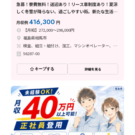
急募！寮費無料！送迎あり！リース車制度あり！夏涼
しく冬雪が降らない、過ごしやすい街。新たな生活を
サポートします！/航空エンジン部品の加工と検査業
416,300
月収例
円
務
【月給】272,000～296,000円
福島県相馬市
検査、組立・組付け、加工、マシンオペレーター、フォークリフト、塗装、バリ取り
56287-00
キープする
詳細を見る