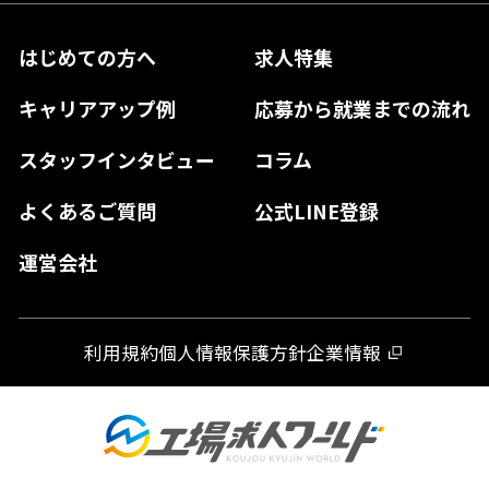
兵庫県
鳥取県
香川県
福岡県
はじめての方へ
求人特集
奈良県
島根県
高知県
佐賀県
キャリアアップ例
応募から就業までの流れ
和歌山県
山口県
徳島県
長崎県
スタッフインタビュー
コラム
大分県
よくあるご質問
公式LINE登録
熊本県
運営会社
宮崎県
鹿児島県
利用規約
個人情報保護方針
企業情報
沖縄県