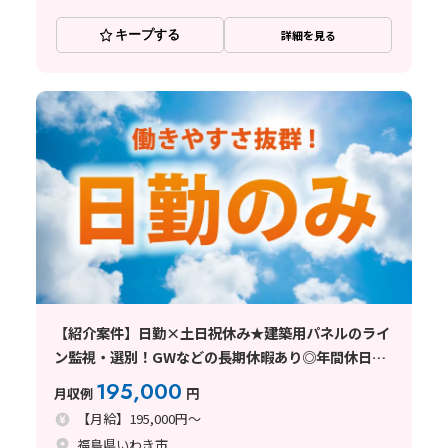
キープする
詳細を見る
【紹介案件】日勤×土日祝休み★建築用パネルのライ
ン監視・選別！GWなどの長期休暇あり◎年間休日
125日！
195,000
月収例
円
【月給】195,000円～
福島県いわき市