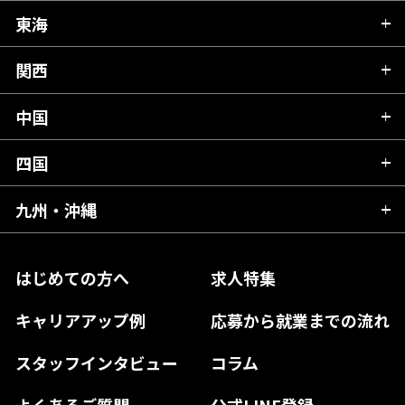
秋田県
栃木県
東海
新潟県
山形県
群馬県
富山県
関西
岐阜県
岩手県
埼玉県
石川県
静岡県
中国
滋賀県
宮城県
千葉県
福井県
愛知県
京都府
四国
広島県
福島県
東京都
山梨県
三重県
大阪府
岡山県
九州・沖縄
愛媛県
神奈川県
長野県
兵庫県
鳥取県
香川県
福岡県
はじめての方へ
求人特集
奈良県
島根県
高知県
佐賀県
キャリアアップ例
応募から就業までの流れ
和歌山県
山口県
徳島県
長崎県
スタッフインタビュー
コラム
大分県
よくあるご質問
公式LINE登録