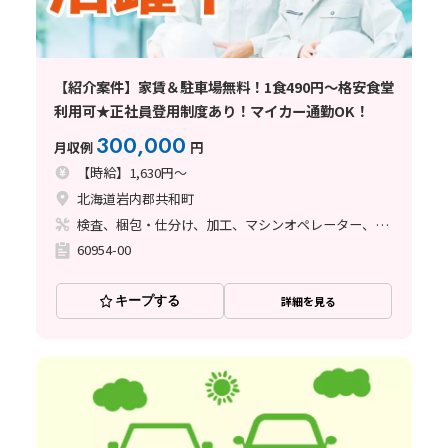
【紹介案件】家賃＆駐車場無料！1食490円～格安食堂
利用可★正社員登用制度あり！マイカー通勤OK！
300,000
月収例
円
【時給】1,630円～
北海道岩内郡共和町
検査、梱包・仕分け、加工、マシンオペレーター、フォークリフト
60954-00
キープする
詳細を見る