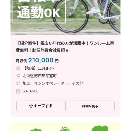
【紹介案件】幅広い年代の方が活躍中！ワンルーム寮
費無料！赴任旅費会社負担★
210,000
月収例
円
【時給】1,141円～
北海道河西郡芽室町
加工、マシンオペレーター、その他
60792-00
キープする
詳細を見る