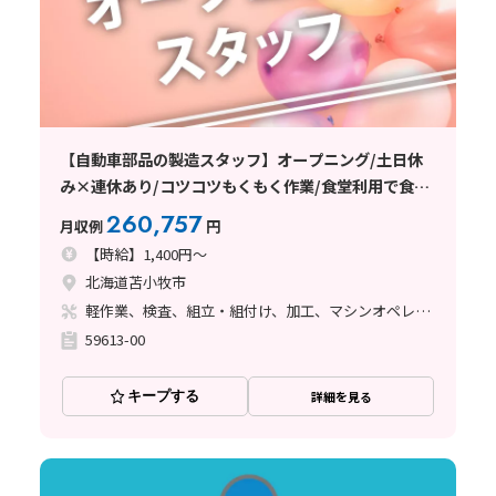
【自動車部品の製造スタッフ】オープニング/土日休
み×連休あり/コツコツもくもく作業/食堂利用で食事
補助あり
260,757
月収例
円
【時給】1,400円～
北海道苫小牧市
軽作業、検査、組立・組付け、加工、マシンオペレーター、座り作業、立ち作業
59613-00
キープする
詳細を見る