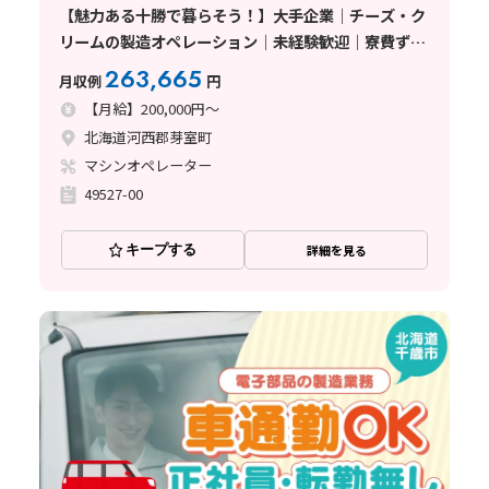
【魅力ある十勝で暮らそう！】大手企業｜チーズ・ク
リームの製造オペレーション｜未経験歓迎｜寮費ずー
っと無料｜光熱費補助手当２万円
263,665
月収例
円
【月給】200,000円～
北海道河西郡芽室町
マシンオペレーター
49527-00
キープする
詳細を見る