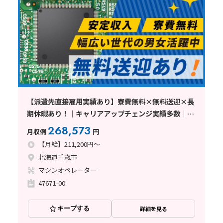
【派遣先直接雇用実績あり】寮費無料×無料送迎×長
期休暇あり！｜キャリアアップチェンジ実績多数｜男
女活躍中！
268,573
月収例
円
【月給】211,200円～
北海道千歳市
マシンオペレーター
47671-00
キープする
詳細を見る