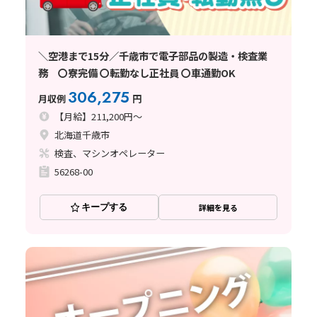
＼空港まで15分／千歳市で電子部品の製造・検査業
務 〇寮完備 〇転勤なし正社員 〇車通勤OK
306,275
月収例
円
【月給】211,200円～
北海道千歳市
検査、マシンオペレーター
56268-00
キープする
詳細を見る