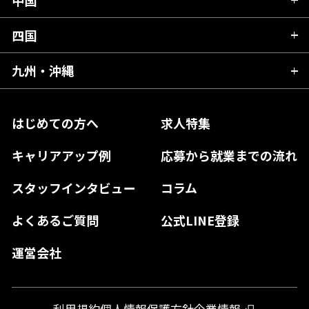
滋賀県
宮城県
千葉県
福井県
愛知県
京都府
四国
広島県
福島県
東京都
山梨県
三重県
大阪府
岡山県
九州・沖縄
愛媛県
神奈川県
長野県
兵庫県
鳥取県
香川県
福岡県
はじめての方へ
求人特集
奈良県
島根県
高知県
佐賀県
キャリアアップ例
応募から就業までの流れ
和歌山県
山口県
徳島県
長崎県
スタッフインタビュー
コラム
大分県
よくあるご質問
公式LINE登録
熊本県
運営会社
宮崎県
鹿児島県