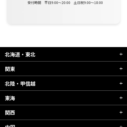
受付時間 平日9:00～20:00 土日祝9:00～18:00
北海道・東北
関東
北海道
青森県
北陸・甲信越
茨城県
秋田県
栃木県
東海
新潟県
山形県
群馬県
富山県
関西
岐阜県
岩手県
埼玉県
石川県
静岡県
中国