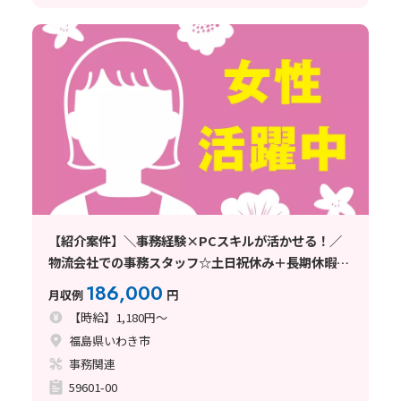
【紹介案件】＼事務経験×PCスキルが活かせる！／
物流会社での事務スタッフ☆土日祝休み＋長期休暇あ
り！
186,000
月収例
円
【時給】1,180円～
福島県いわき市
事務関連
59601-00