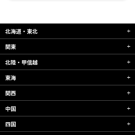
北海道・東北
関東
北海道
青森県
北陸・甲信越
茨城県
秋田県
栃木県
東海
新潟県
山形県
群馬県
富山県
関西
岐阜県
岩手県
埼玉県
石川県
静岡県
中国
滋賀県
宮城県
千葉県
福井県
愛知県
京都府
四国
広島県
福島県
東京都
山梨県
三重県