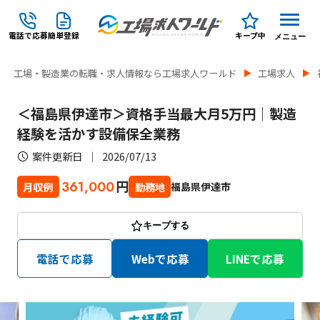
電話で応募
簡単登録
キープ中
メニュー
工場・製造業の転職・求人情報なら工場求人ワールド
工場求人
＜福島県伊達市＞資格手当最大月5万円｜製造
経験を活かす設備保全業務
案件更新日
2026/07/13
円
361,000
福島県伊達市
月収例
勤務地
キープする
電話で応募
Webで応募
LINEで応募