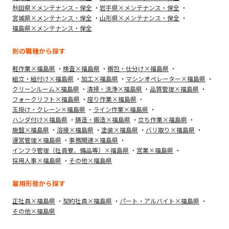
秋田県×メンテナンス・保全
岩手県×メンテナンス・保全
宮城県×メンテナンス・保全
山形県×メンテナンス・保全
福島県×メンテナンス・保全
別の職種から探す
軽作業×福島県
検査×福島県
梱包・仕分け×福島県
組立・組付け×福島県
加工×福島県
マシンオペレーター×福島県
クリーンルーム×福島県
清掃・洗浄×福島県
品質管理×福島県
フォークリフト×福島県
座り作業×福島県
玉掛け・クレーン×福島県
ライン作業×福島県
ハンダ付け×福島県
鋳造・鍛造×福島県
立ち作業×福島県
施盤×福島県
溶接×福島県
塗装×福島県
バリ取り×福島県
運営管理×福島県
事務関連×福島県
インフラ管理（社員寮、備品等）×福島県
営業×福島県
採用人事×福島県
その他×福島県
雇用形態から探す
正社員×福島県
契約社員×福島県
パート・アルバイト×福島県
その他×福島県