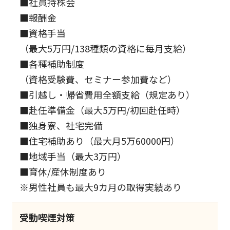
■社員持株会
■報酬金
■資格手当
（最大5万円/138種類の資格に毎月支給）
■各種補助制度
（資格受験費、セミナー参加費など）
■引越し・帰省費用全額支給（規定あり）
■赴任準備金（最大5万円/初回赴任時）
■独身寮、社宅完備
■住宅補助あり（最大月5万60000円）
■地域手当（最大3万円）
■育休/産休制度あり
※男性社員も最大9カ月の取得実績あり
受動喫煙対策