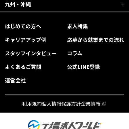
大阪府
岡山県
九州・沖縄
愛媛県
神奈川県
長野県
兵庫県
鳥取県
香川県
福岡県
はじめての方へ
求人特集
奈良県
島根県
高知県
佐賀県
キャリアアップ例
応募から就業までの流れ
和歌山県
山口県
徳島県
長崎県
スタッフインタビュー
コラム
大分県
よくあるご質問
公式LINE登録
熊本県
運営会社
宮崎県
鹿児島県
利用規約
個人情報保護方針
企業情報
沖縄県