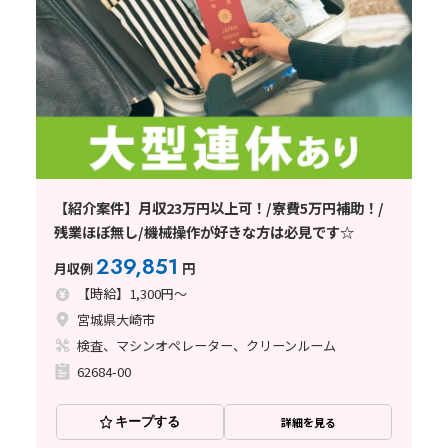
【紹介案件】月収23万円以上可！/寮費5万円補助！/
残業ほぼ無し/機械操作が好きな方は必見です☆
239,851
月収例
円
【時給】1,300円～
宮城県大崎市
検査、マシンオペレーター、クリーンルーム
62684-00
キープする
詳細を見る