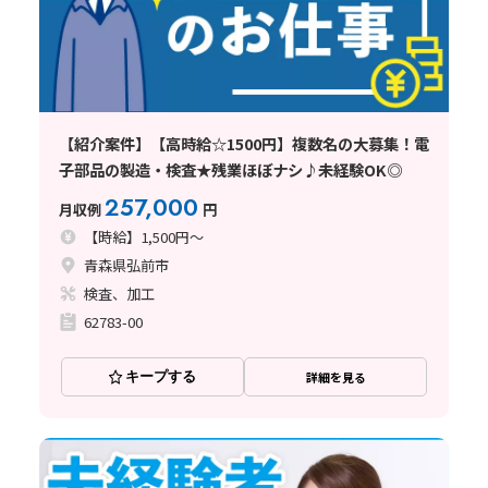
【紹介案件】【高時給☆1500円】複数名の大募集！電
子部品の製造・検査★残業ほぼナシ♪未経験OK◎
257,000
月収例
円
【時給】1,500円～
青森県弘前市
検査、加工
62783-00
キープする
詳細を見る