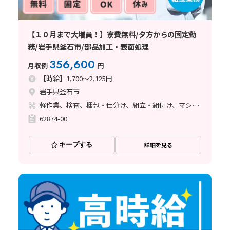
【１０月まで大増員！】寮費無料/夕方からの固定勤
務/岩手県釜石市/部品加工・表面処理
356,600
月収例
円
【時給】1,700～2,125円
岩手県釜石市
軽作業、検査、梱包・仕分け、組立・組付け、マシンオペレーター、立ち作業
62874-00
キープする
詳細を見る