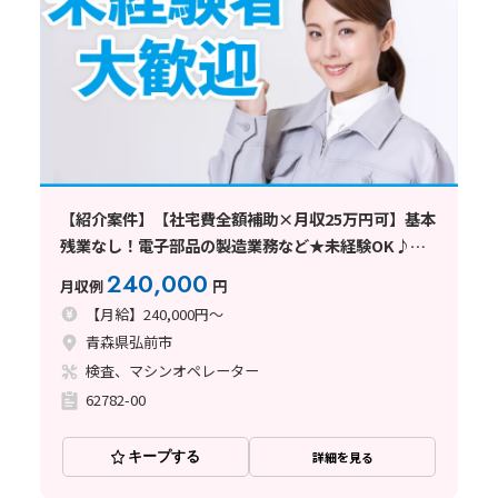
【紹介案件】【社宅費全額補助×月収25万円可】基本
残業なし！電子部品の製造業務など★未経験OK♪車
通勤可
240,000
月収例
円
【月給】240,000円～
青森県弘前市
検査、マシンオペレーター
62782-00
キープする
詳細を見る