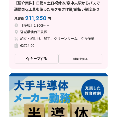
【紹介案件】日勤×土日祝休み/泉中央駅からバスで
通勤OK/工具を使ったモクモク作業/前払い制度あり
211,250
月収例
円
【時給】1,300円～
宮城県仙台市泉区
組立・組付け、加工、クリーンルーム、立ち作業
62724-00
キープする
詳細を見る