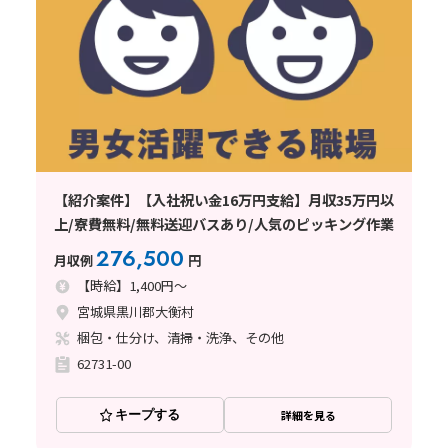
【紹介案件】【入社祝い金16万円支給】月収35万円以
上/寮費無料/無料送迎バスあり/人気のピッキング作業
276,500
月収例
円
【時給】1,400円～
宮城県黒川郡大衡村
梱包・仕分け、清掃・洗浄、その他
62731-00
キープする
詳細を見る