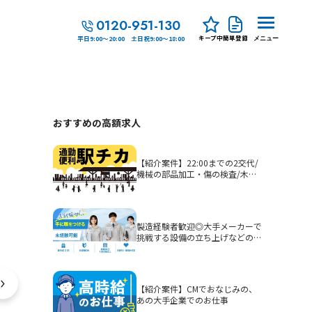
0120-951-130
キープ中
簡単登録
平日9:00～20:00 土日祝9:00～18:00
メニュー
おすすめの高額求人
【紹介案件】22:00までの2交代/
機械の部品加工・傷の検査/木津
駅徒歩5分
製造経験者歓迎◎大手メーカーで
挑戦する設備の立ち上げなどの生
産技術
【紹介案件】CMでおなじみの、
あの大手企業でのお仕事