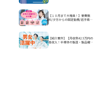
部品等を組み付ける作業！男性活
躍中★
【１０月まで大増員！】寮費無
料/夕方からの固定勤務/岩手県釜
石市/部品加工・表面処理
【紹介案件】【月収例42.5万円の
高収入！半導体の製造・製品確
認】高時給1900円/2交替/三重県
四日市市山之一色町/4勤2休のシ
フト制/即入寮OKの寮完備/研修
期間あり/クリーンルーム/男女活
躍