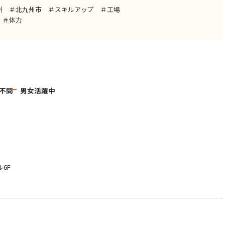
州 ＃北九州市 ＃スキルアップ ＃工場
 ＃体力
不問
男女活躍中
6F