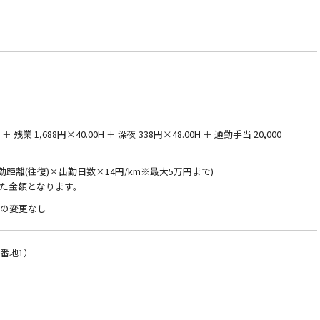
 残業 1,688円×40.00H ＋ 深夜 338円×48.00H ＋ 通勤手当 20,000
通勤距離(往復)×出勤日数×14円/km※最大5万円まで)
た金額となります。
件の変更なし
番地1）