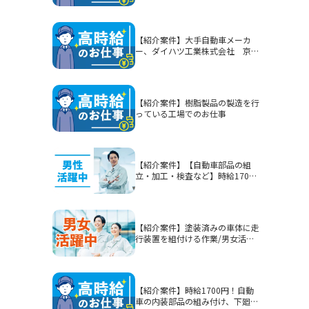
【紹介案件】大手自動車メーカ
ー、ダイハツ工業株式会社 京都
（大山崎）工場でのお仕事
【紹介案件】樹脂製品の製造を行
っている工場でのお仕事
【紹介案件】【自動車部品の組
立・加工・検査など】時給1700
円/2交替/静岡県富士市今泉/5勤2
休または4勤2休/土日休みまたは
シフト制/未経験歓迎/無期雇用派
遣/月収例40.3万円以上
【紹介案件】塗装済みの車体に走
行装置を組付ける作業/男女活躍
中★賞与有！
【紹介案件】時給1700円！自動
車の内装部品の組み付け、下廻り