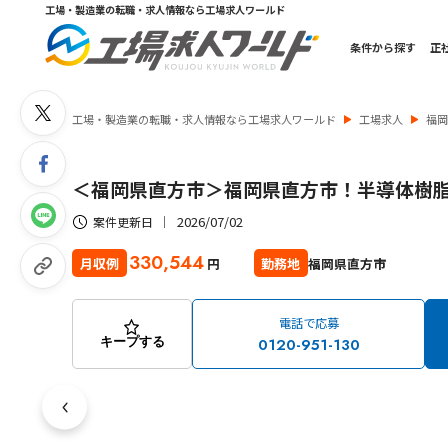
工場・製造業の転職・求人情報なら工場求人ワールド
条件から探す
正
工場・製造業の転職・求人情報なら工場求人ワールド
工場求人
福
＜福岡県直方市＞福岡県直方市！半導体樹
2026/07/02
案件更新日
330,544
福岡県直方市
月収例
勤務地
円
電話で応募
0120-951-130
キープする