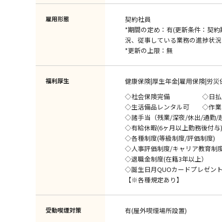
雇用形態
契約社員
*期間の定め：有(更新条件：契
況、従事している業務の進捗状況
*更新の上限：無
福利厚生
健康保険|厚生年金|雇用保険|労災
◇社会保険完備 ◇日払
◇生活備品レンタル可 
◇諸手当（残業/深夜/休出/通勤/
◇有給休暇(6ヶ月以上勤務後付与
◇各種制度(等級制度/評価制度)
◇人事評価制度/キャリア教育制
◇退職金制度(在籍3年以上）
◇誕生日月QUOカードプレゼン
【※各種規定あり】
受動喫煙対策
有(屋外喫煙場所設置)