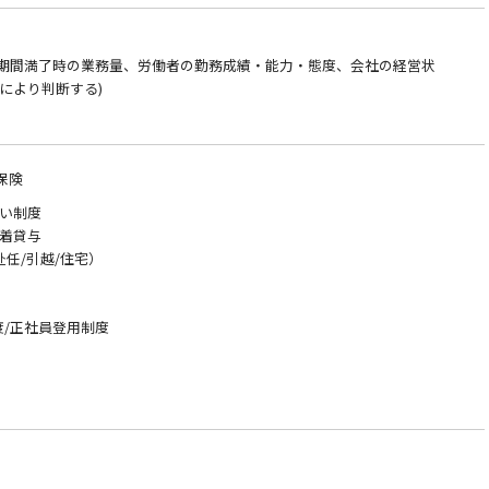
約期間満了時の業務量、労働者の勤務成績・能力・態度、会社の経営状
により判断する)
保険
い制度
◇作業着貸与
赴任/引越/住宅）
)
度/正社員登用制度
ト