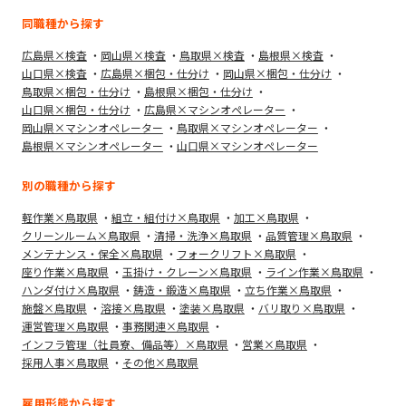
同職種から探す
広島県×検査
岡山県×検査
鳥取県×検査
島根県×検査
山口県×検査
広島県×梱包・仕分け
岡山県×梱包・仕分け
鳥取県×梱包・仕分け
島根県×梱包・仕分け
山口県×梱包・仕分け
広島県×マシンオペレーター
岡山県×マシンオペレーター
鳥取県×マシンオペレーター
島根県×マシンオペレーター
山口県×マシンオペレーター
別の職種から探す
軽作業×鳥取県
組立・組付け×鳥取県
加工×鳥取県
クリーンルーム×鳥取県
清掃・洗浄×鳥取県
品質管理×鳥取県
メンテナンス・保全×鳥取県
フォークリフト×鳥取県
座り作業×鳥取県
玉掛け・クレーン×鳥取県
ライン作業×鳥取県
ハンダ付け×鳥取県
鋳造・鍛造×鳥取県
立ち作業×鳥取県
施盤×鳥取県
溶接×鳥取県
塗装×鳥取県
バリ取り×鳥取県
運営管理×鳥取県
事務関連×鳥取県
インフラ管理（社員寮、備品等）×鳥取県
営業×鳥取県
採用人事×鳥取県
その他×鳥取県
雇用形態から探す