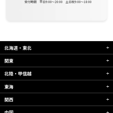
受付時間 平日9:00～20:00 土日祝9:00～18:00
北海道・東北
関東
北海道
青森県
北陸・甲信越
茨城県
秋田県
栃木県
東海
新潟県
山形県
群馬県
富山県
関西
岐阜県
岩手県
埼玉県
石川県
静岡県
中国