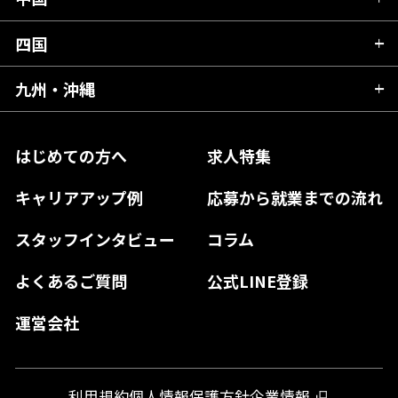
滋賀県
宮城県
千葉県
福井県
愛知県
京都府
四国
広島県
福島県
東京都
山梨県
三重県
大阪府
岡山県
九州・沖縄
愛媛県
神奈川県
長野県
兵庫県
鳥取県
香川県
福岡県
はじめての方へ
求人特集
奈良県
島根県
高知県
佐賀県
キャリアアップ例
応募から就業までの流れ
和歌山県
山口県
徳島県
長崎県
スタッフインタビュー
コラム
大分県
よくあるご質問
公式LINE登録
熊本県
運営会社
宮崎県
鹿児島県
利用規約
個人情報保護方針
企業情報