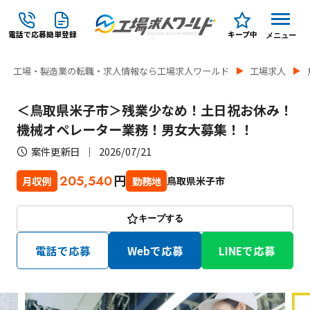
電話で応募
簡単登録
キープ中
メニュー
工場・製造業の転職・求人情報なら工場求人ワールド
工場求人
＜鳥取県米子市＞残業少なめ！土日祝お休み！
機械オペレーター業務！男女大募集！！
案件更新日
2026/07/21
円
205,540
鳥取県米子市
月収例
勤務地
キープする
電話で応募
Webで応募
LINEで応募