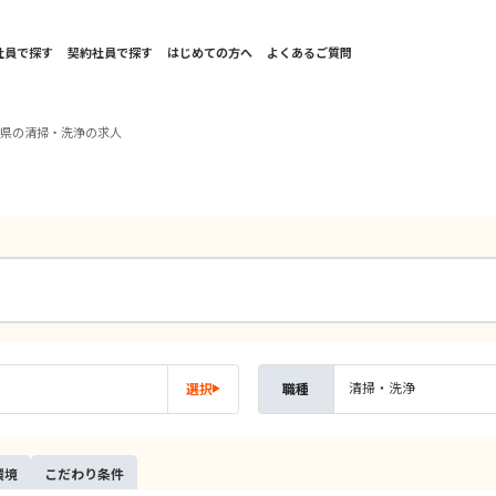
社員で探す
契約社員で探す
はじめての方へ
よくあるご質問
取県の清掃・洗浄の求人
清掃・洗浄
選択
職種
環境
こだ
わり
条件