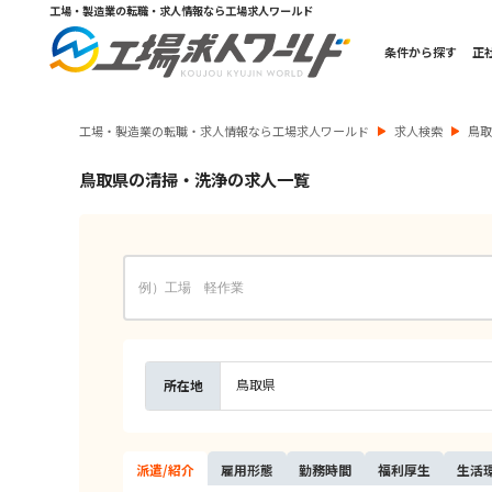
工場・製造業の転職・求人情報なら工場求人ワールド
条件から探す
正
工場・製造業の転職・求人情報なら工場求人ワールド
求人検索
鳥
鳥取県の清掃・洗浄の求人一覧
鳥取県
所在地
派遣/
紹介
雇用
形態
勤務
時間
福利
厚生
生活