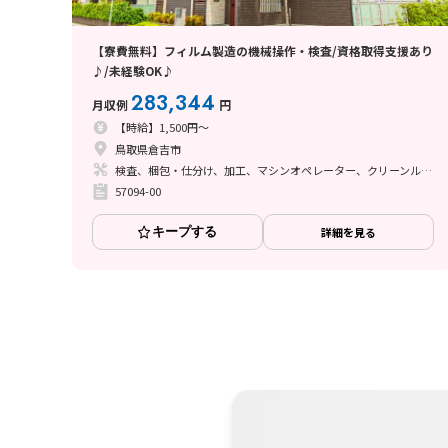
【寮費無料】フィルム製造の機械操作・検査/資格取得支援あり
♪/未経験OK♪
283,344
月収例
円
【時給】1,500円～
鳥取県倉吉市
検査、梱包・仕分け、加工、マシンオペレーター、クリーンルーム、清掃・洗浄、フォークリフト
57094-00
キープする
詳細を見る