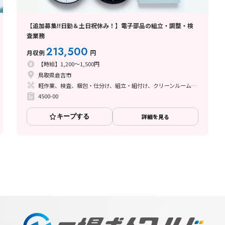
【追加募集!!日勤＆土日祝休み！】電子部品の組立・調整・検
査業務
213,500
月収例
円
【時給】1,200～1,500円
鳥取県倉吉市
軽作業、検査、梱包・仕分け、組立・組付け、クリーンルーム、ライン作業、ハンダ付け、立ち作業
4500-00
キープする
詳細を見る