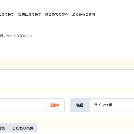
社員で探す
契約社員で探す
はじめての方へ
よくあるご質問
取県のライン作業の求人
ライン作業
選択
職種
環境
こだ
わり
条件