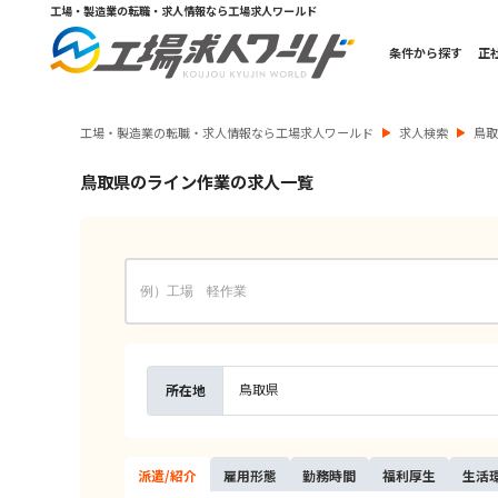
工場・製造業の転職・求人情報なら工場求人ワールド
条件から探す
正
工場・製造業の転職・求人情報なら工場求人ワールド
求人検索
鳥
鳥取県のライン作業の求人一覧
鳥取県
所在地
派遣/
紹介
雇用
形態
勤務
時間
福利
厚生
生活