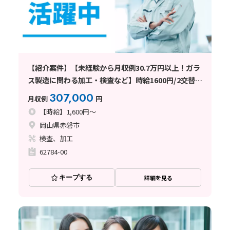
【紹介案件】【未経験から月収例30.7万円以上！ガラ
ス製造に関わる加工・検査など】時給1600円/2交替/
岡山県赤磐市釣井/土日祝休み/残業少なめ/即入寮OK/
307,000
月収例
円
年間最大72円の定着祝金で実質寮費
【時給】1,600円～
岡山県赤磐市
検査、加工
62784-00
キープする
詳細を見る