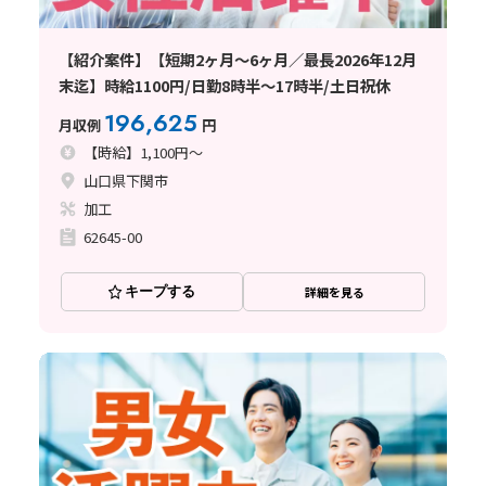
【紹介案件】【短期2ヶ月～6ヶ月／最長2026年12月
末迄】時給1100円/日勤8時半～17時半/土日祝休
196,625
月収例
円
【時給】1,100円～
山口県下関市
加工
62645-00
キープする
詳細を見る