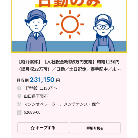
【紹介案件】【入社祝金総額5万円支給】時給1150円
（総月収23万可）／日勤／土日祝休／寮手配中／未経
験者歓迎
231,150
月収例
円
【時給】1,150円～
山口県下関市
マシンオペレーター、メンテナンス・保全
62689-00
キープする
詳細を見る