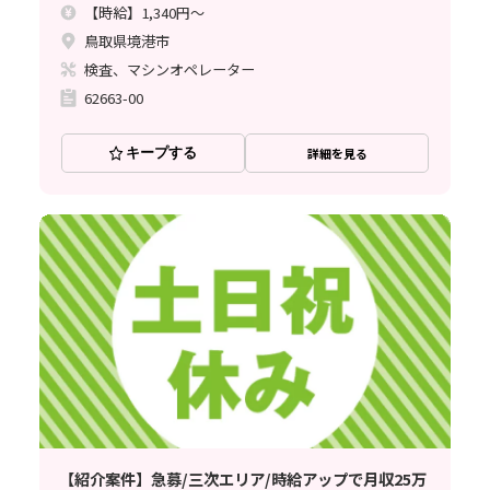
【時給】1,340円～
鳥取県境港市
検査、マシンオペレーター
62663-00
キープする
詳細を見る
【紹介案件】急募/三次エリア/時給アップで月収25万