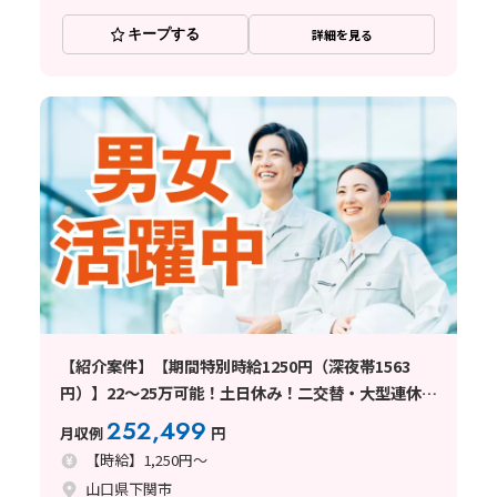
キープする
詳細を見る
【紹介案件】【期間特別時給1250円（深夜帯1563
円）】22～25万可能！土日休み！二交替・大型連休あ
りの求人
252,499
月収例
円
【時給】1,250円～
山口県下関市