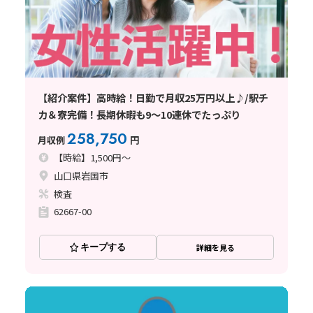
【紹介案件】高時給！日勤で月収25万円以上♪/駅チ
カ＆寮完備！長期休暇も9～10連休でたっぷり
258,750
月収例
円
【時給】1,500円～
山口県岩国市
検査
62667-00
キープする
詳細を見る