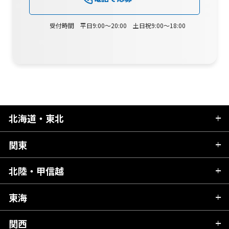
受付時間 平日9:00～20:00 土日祝9:00～18:00
北海道・東北
関東
北海道
青森県
北陸・甲信越
茨城県
秋田県
栃木県
東海
新潟県
山形県
群馬県
富山県
関西
岐阜県