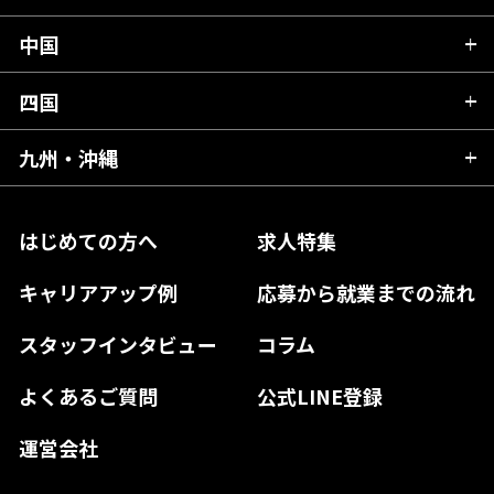
岩手県
埼玉県
石川県
静岡県
中国
滋賀県
宮城県
千葉県
福井県
愛知県
京都府
四国
広島県
福島県
東京都
山梨県
三重県
大阪府
岡山県
九州・沖縄
愛媛県
神奈川県
長野県
兵庫県
鳥取県
香川県
福岡県
はじめての方へ
求人特集
奈良県
島根県
高知県
佐賀県
キャリアアップ例
応募から就業までの流れ
和歌山県
山口県
徳島県
長崎県
スタッフインタビュー
コラム
大分県
よくあるご質問
公式LINE登録
熊本県
運営会社
宮崎県