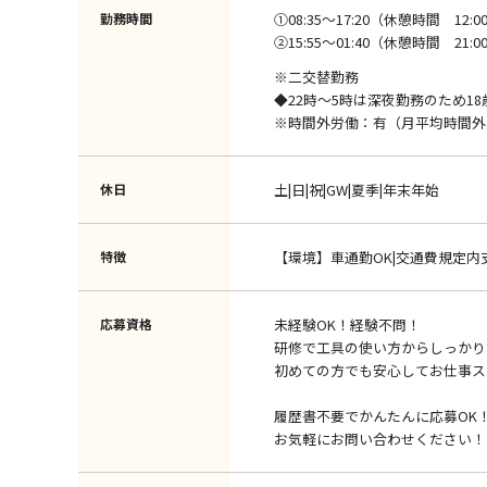
勤務時間
①08:35～17:20（休憩時間 12:00
②15:55～01:40（休憩時間 21:00
※二交替勤務
◆22時～5時は深夜勤務のため1
※時間外労働：有（月平均時間外
休日
土|日|祝|GW|夏季|年末年始
特徴
【環境】車通勤OK|交通費規定内
応募資格
未経験OK！経験不問！
研修で工具の使い方からしっかり
初めての方でも安心してお仕事ス
履歴書不要でかんたんに応募OK
お気軽にお問い合わせください！