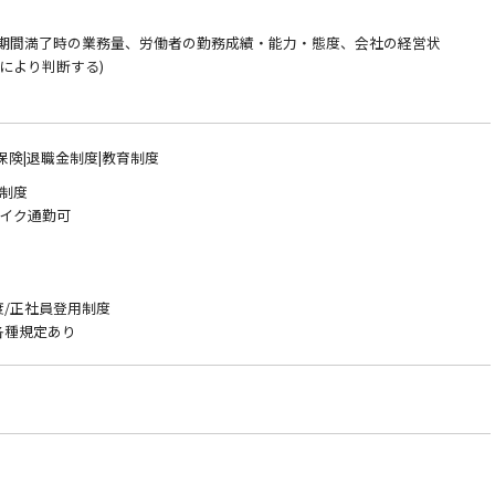
約期間満了時の業務量、労働者の勤務成績・能力・態度、会社の経営状
により判断する)
保険|退職金制度|教育制度
制度
ク通勤可
）
)
度/正社員登用制度
各種規定あり