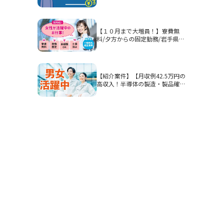
部品等を組み付ける作業！男性活
躍中★
【１０月まで大増員！】寮費無
料/夕方からの固定勤務/岩手県釜
石市/部品加工・表面処理
【紹介案件】【月収例42.5万円の
高収入！半導体の製造・製品確
認】高時給1900円/2交替/三重県
四日市市山之一色町/4勤2休のシ
フト制/即入寮OKの寮完備/研修
期間あり/クリーンルーム/男女活
躍