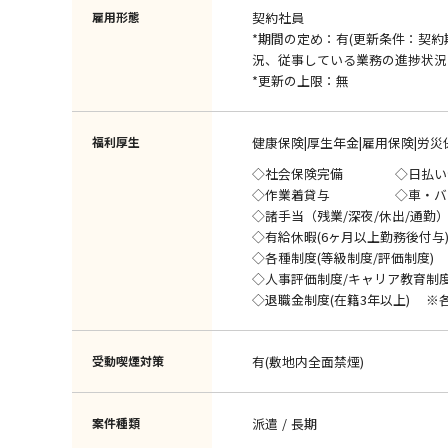
雇用形態
契約社員
*期間の定め：有(更新条件：契
況、従事している業務の進捗状況
*更新の上限：無
福利厚生
健康保険|厚生年金|雇用保険|労災
◇社会保険完備 ◇日払い
◇作業着貸与 ◇車・バイ
◇諸手当（残業/深夜/休出/通勤
◇有給休暇(6ヶ月以上勤務後付与
◇各種制度(等級制度/評価制度)
◇人事評価制度/キャリア教育制
◇退職金制度(在籍3年以上) ※
受動喫煙対策
有(敷地内全面禁煙)
案件種類
派遣
長期