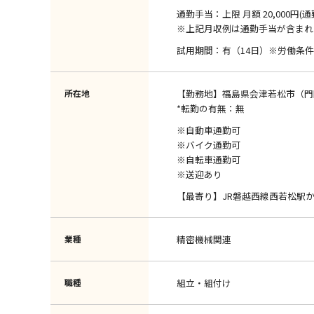
通勤手当：上限 月額 20,000円(
※上記月収例は通勤手当が含まれ
試用期間：有（14日）※労働条
所在地
【勤務地】福島県会津若松市（門
*転勤の有無：無
※自動車通勤可
※バイク通勤可
※自転車通勤可
※送迎あり
【最寄り】JR磐越西線西若松駅か
業種
精密機械関連
職種
組立・組付け