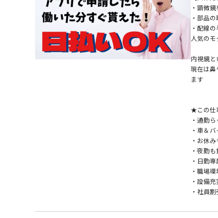
・顕微鏡
・部品の
・配線の
人気のモ
内視鏡と
現在は鼻
ます
★この仕
・通勤ら
・車＆バ
・お休み
・夜勤も
・日勤専
・職場環
・設備充
・社員割