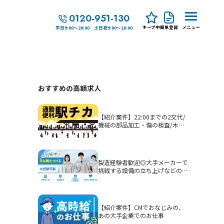
0120-951-130
キープ中
簡単登録
平日9:00～20:00 土日祝9:00～18:00
メニュー
おすすめの高額求人
【紹介案件】22:00までの2交代/
機械の部品加工・傷の検査/木津
駅徒歩5分
製造経験者歓迎◎大手メーカーで
挑戦する設備の立ち上げなどの生
産技術
【紹介案件】CMでおなじみの、
あの大手企業でのお仕事