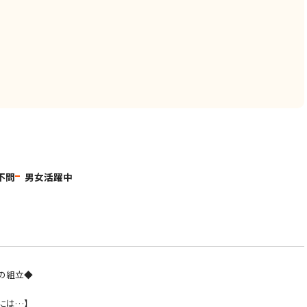
不問
男女活躍中
の組立◆
には…】