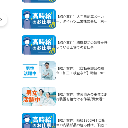
【紹介案件】大手自動車メーカ
ー、ダイハツ工業株式会社 京都
（大山崎）工場でのお仕事
【紹介案件】樹脂製品の製造を行
っている工場でのお仕事
【紹介案件】【自動車部品の組
立・加工・検査など】時給1700
円/2交替/静岡県富士市今泉/5勤2
休または4勤2休/土日休みまたは
シフト制/未経験歓迎/無期雇用派
遣/月収例40.3万円以上
【紹介案件】塗装済みの車体に走
行装置を組付ける作業/男女活躍
中★賞与有！
【紹介案件】時給1700円！自動
車の内装部品の組み付け、下廻り