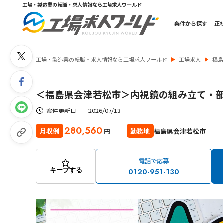
工場・製造業の転職・求人情報なら工場求人ワールド
条件から探す
正
工場・製造業の転職・求人情報なら工場求人ワールド
工場求人
福
＜福島県会津若松市＞内視鏡の組み立て・
2026/07/13
案件更新日
280,560
福島県会津若松市
月収例
勤務地
円
電話で応募
0120-951-130
キープする