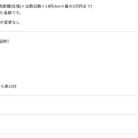
通勤距離(往復)×出勤日数×14円/km※最大5万円まで)
た金額です。
件の変更なし
田町）
ら車10分