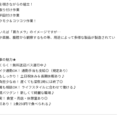
を覗きながらの組立！
取り付け作業
半田付け作業
クモク＆コツコツ作業！
いえば「胃カメラ」のイメージですが…
や直腸、腹腔から観察するもの等、用途によって多様な製品が製造されてい
事の魅力★
くらく！無料送迎バス運行中♪
イク通勤OK！ 通勤手当も支給◎（規定あり）
もしっかり！ 土日祝休み＆長期休暇あり♪
負担少なめ！ 遅くても深夜2時には終了◎
属も相談OK！ ライフスタイルに合わせて働ける♪
境バツグン！ 新しくて綺麗な職場♪
実！ 食堂・売店・休憩室あり◎
引あり！ 1食250円で食べられる♪