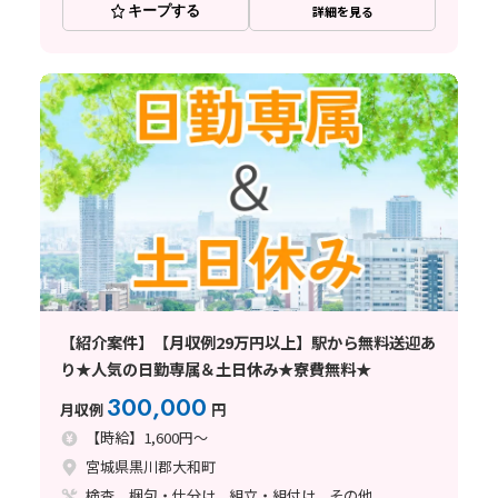
キープする
詳細を見る
【紹介案件】【月収例29万円以上】駅から無料送迎あ
り★人気の日勤専属＆土日休み★寮費無料★
300,000
月収例
円
【時給】1,600円～
宮城県黒川郡大和町
検査、梱包・仕分け、組立・組付け、その他