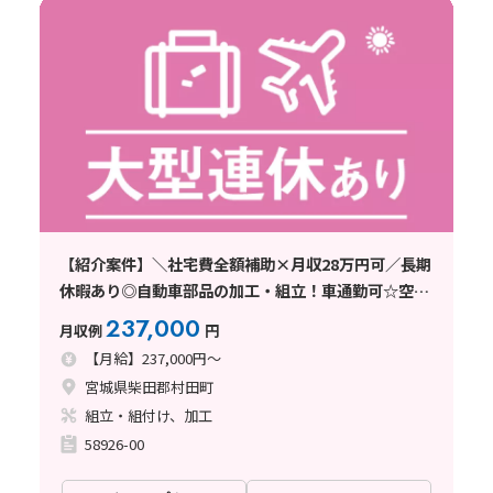
【紹介案件】＼社宅費全額補助×月収28万円可／長期
休暇あり◎自動車部品の加工・組立！車通勤可☆空調
完備
237,000
月収例
円
【月給】237,000円～
宮城県柴田郡村田町
組立・組付け、加工
58926-00