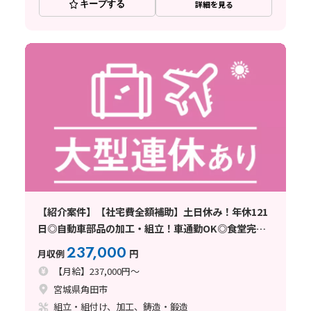
キープする
詳細を見る
【紹介案件】【社宅費全額補助】土日休み！年休121
日◎自動車部品の加工・組立！車通勤OK◎食堂完備
♪
237,000
月収例
円
【月給】237,000円～
宮城県角田市
組立・組付け、加工、鋳造・鍛造