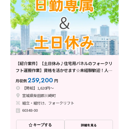
【紹介案件】【土日休み♪住宅用パネルのフォークリ
フト運搬作業】資格を活かせます☆未経験歓迎！人気
の日勤
259,200
月収例
円
【時給】1,620円～
宮城県柴田郡川崎町
組立・組付け、フォークリフト
60348-00
キープする
詳細を見る