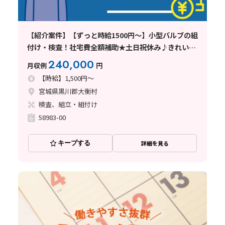
【紹介案件】【ずっと時給1500円～】小型バルブの組
付け・検査！社宅費全額補助★土日祝休み♪きれいな
職場◎
240,000
月収例
円
【時給】1,500円～
宮城県黒川郡大衡村
検査、組立・組付け
58983-00
キープする
詳細を見る