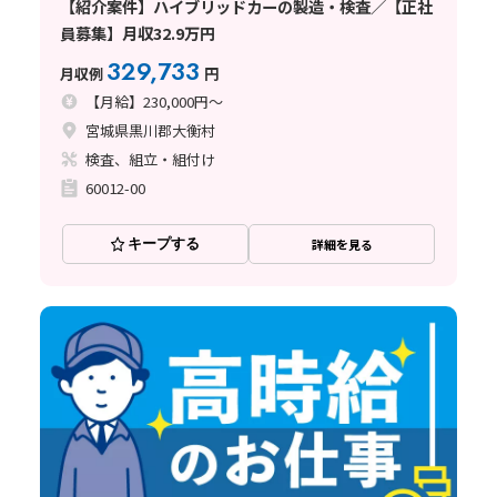
【紹介案件】ハイブリッドカーの製造・検査／【正社
員募集】月収32.9万円
329,733
月収例
円
【月給】230,000円～
宮城県黒川郡大衡村
検査、組立・組付け
60012-00
キープする
詳細を見る