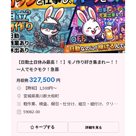
【日勤土日休み最高！！】モノ作り好き集まれー！！
一人でモクモク！急募
327,500
月収例
円
【時給】1,500円～
宮城県黒川郡大和町
軽作業、検査、梱包・仕分け、組立・組付け、クリーンルーム、立ち作業
59062-00
キープする
詳細を見る