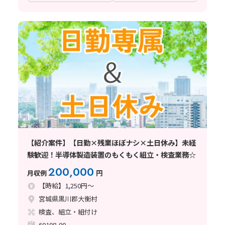
【紹介案件】【日勤×残業ほぼナシ×土日休み】未経
験歓迎！半導体製造装置のもくもく組立・検査業務☆
200,000
月収例
円
【時給】1,250円～
宮城県黒川郡大衡村
検査、組立・組付け
60108-00