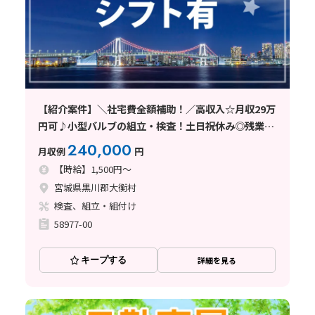
【紹介案件】＼社宅費全額補助！／高収入☆月収29万
円可♪小型バルブの組立・検査！土日祝休み◎残業少
なめ
240,000
月収例
円
【時給】1,500円～
宮城県黒川郡大衡村
検査、組立・組付け
58977-00
キープする
詳細を見る