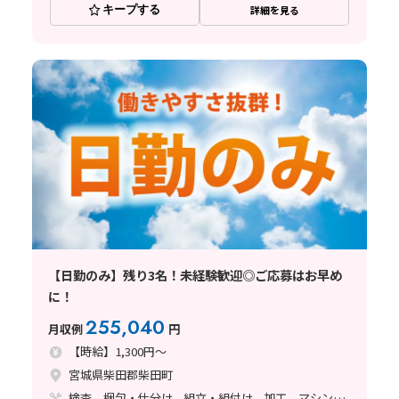
キープする
詳細を見る
【日勤のみ】残り3名！未経験歓迎◎ご応募はお早め
に！
255,040
月収例
円
【時給】1,300円～
宮城県柴田郡柴田町
検査、梱包・仕分け、組立・組付け、加工、マシンオペレーター、フォークリフト、玉掛け・クレーン、立ち作業、塗装