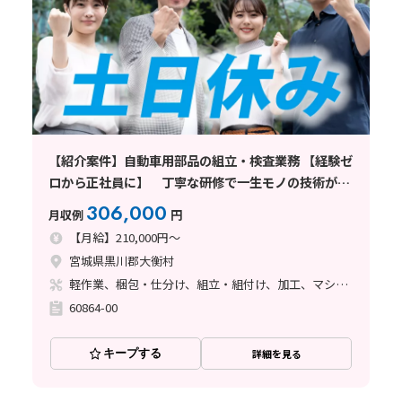
【紹介案件】自動車用部品の組立・検査業務 【経験ゼ
ロから正社員に】 丁寧な研修で一生モノの技術が身
につく
306,000
月収例
円
【月給】210,000円～
宮城県黒川郡大衡村
軽作業、梱包・仕分け、組立・組付け、加工、マシンオペレーター
60864-00
キープする
詳細を見る