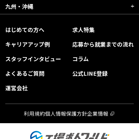
三重県
大阪府
岡山県
九州・沖縄
愛媛県
神奈川県
長野県
兵庫県
鳥取県
香川県
福岡県
はじめての方へ
求人特集
奈良県
島根県
高知県
佐賀県
キャリアアップ例
応募から就業までの流れ
和歌山県
山口県
徳島県
長崎県
スタッフインタビュー
コラム
大分県
よくあるご質問
公式LINE登録
熊本県
運営会社
宮崎県
鹿児島県
利用規約
個人情報保護方針
企業情報
沖縄県