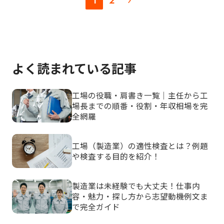
1
2
よく読まれている記事
工場の役職・肩書き一覧｜主任から工
場長までの順番・役割・年収相場を完
全網羅
工場（製造業）の適性検査とは？例題
や検査する目的を紹介！
製造業は未経験でも大丈夫！仕事内
容・魅力・探し方から志望動機例文ま
で完全ガイド