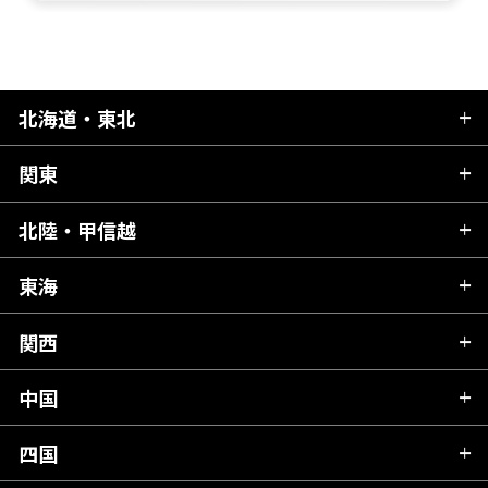
北海道・東北
関東
北海道
青森県
北陸・甲信越
茨城県
秋田県
栃木県
東海
新潟県
山形県
群馬県
富山県
関西
岐阜県
岩手県
埼玉県
石川県
静岡県
中国
滋賀県
宮城県
千葉県
福井県
愛知県
京都府
四国
広島県
福島県
東京都
山梨県