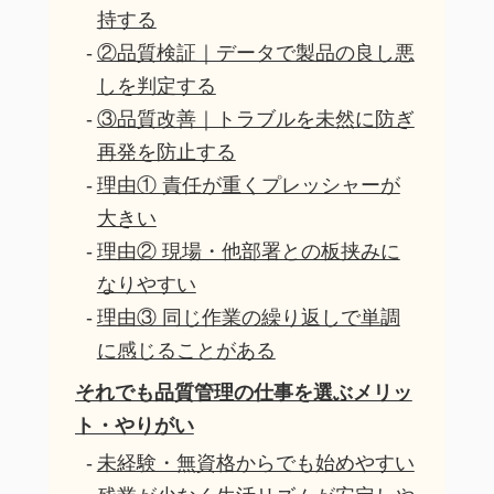
持する
②品質検証｜データで製品の良し悪
しを判定する
③品質改善｜トラブルを未然に防ぎ
再発を防止する
理由① 責任が重くプレッシャーが
大きい
理由② 現場・他部署との板挟みに
なりやすい
理由③ 同じ作業の繰り返しで単調
に感じることがある
それでも品質管理の仕事を選ぶメリッ
ト・やりがい
未経験・無資格からでも始めやすい