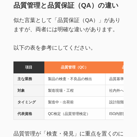
品質管理と品質保証（QA）の違い
似た言葉として「品質保証（QA）」があり
ますが、両者には明確な違いがあります。
以下の表を参考にしてください。
項目
品質管理（QC）
品質保証
主な業務
製品の検査・不良品の検出
品質基準の策定
対象
製造現場・工程
社内外への品質
タイミング
製造中・出荷前
設計段階から出
代表資格
QC検定（品質管理検定）
ISO内部監査員
品質管理が「検査・発見」に重点を置くのに