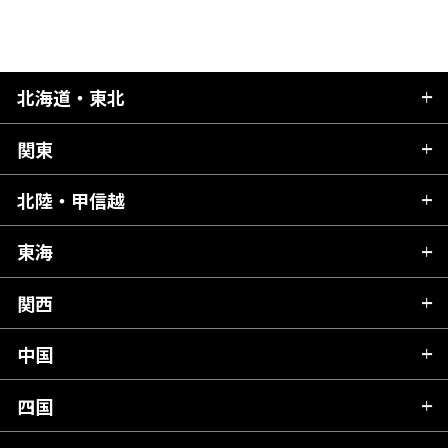
北海道・東北
関東
北海道
青森県
北陸・甲信越
茨城県
秋田県
栃木県
東海
新潟県
山形県
群馬県
富山県
関西
岐阜県
岩手県
埼玉県
石川県
静岡県
中国
滋賀県
宮城県
千葉県
福井県
愛知県
京都府
四国
広島県
福島県
東京都
山梨県
三重県