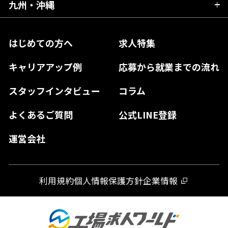
大阪府
岡山県
九州・沖縄
愛媛県
神奈川県
長野県
兵庫県
鳥取県
香川県
福岡県
はじめての方へ
求人特集
奈良県
島根県
高知県
佐賀県
キャリアアップ例
応募から就業までの流れ
和歌山県
山口県
徳島県
長崎県
スタッフインタビュー
コラム
大分県
よくあるご質問
公式LINE登録
熊本県
運営会社
宮崎県
鹿児島県
利用規約
個人情報保護方針
企業情報
沖縄県