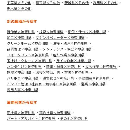
千葉県×その他
埼玉県×その他
茨城県×その他
群馬県×その他
栃木県×その他
別の職種から探す
軽作業×神奈川県
検査×神奈川県
梱包・仕分け×神奈川県
加工×神奈川県
マシンオペレーター×神奈川県
クリーンルーム×神奈川県
清掃・洗浄×神奈川県
品質管理×神奈川県
メンテナンス・保全×神奈川県
フォークリフト×神奈川県
座り作業×神奈川県
玉掛け・クレーン×神奈川県
ライン作業×神奈川県
ハンダ付け×神奈川県
鋳造・鍛造×神奈川県
立ち作業×神奈川県
施盤×神奈川県
溶接×神奈川県
塗装×神奈川県
バリ取り×神奈川県
運営管理×神奈川県
事務関連×神奈川県
インフラ管理（社員寮、備品等）×神奈川県
営業×神奈川県
採用人事×神奈川県
雇用形態から探す
正社員×神奈川県
契約社員×神奈川県
パート・アルバイト×神奈川県
その他×神奈川県