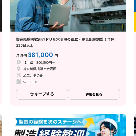
製造経験者歓迎◎ドリル穴明機の組立・電気配線調整！年休
120日以上
381,000
月収例
円
【月給】300,500円～
神奈川県横浜市金沢区
加工、その他
57368-00
キープする
詳細を見る