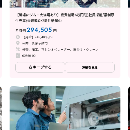
【職場にジム・大浴場あり】寮費補助6万円/正社員採用/福利厚
生充実/未経験OK/男性活躍中
294,505
月収例
円
【月給】246,400円～
神奈川県茅ヶ崎市
検査、加工、マシンオペレーター、玉掛け・クレーン
60760-00
キープする
詳細を見る