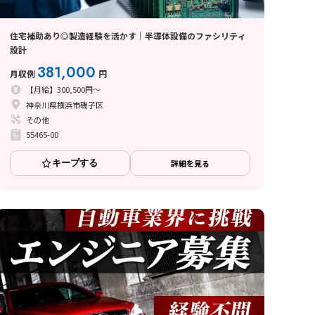
住宅補助あり◎製造経験を活かす｜半導体設備のファシリティ
設計
381,000
月収例
円
【月給】300,500円～
神奈川県横浜市磯子区
その他
55465-00
キープする
詳細を見る