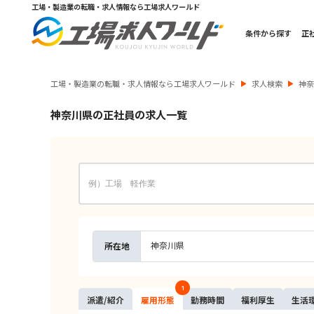
工場・製造業の転職・求人情報なら工場求人ワールド
条件から探す
正
工場・製造業の転職・求人情報なら工場求人ワールド
求人検索
神
神奈川県の正社員の求人一覧
神奈川県
所在地
1
派遣/
紹介
雇用
形態
勤務
時間
福利
厚生
生活