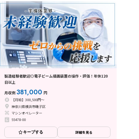
製造経験者歓迎◎電子ビーム描画装置の操作・評価！年休120
日以上
381,000
月収例
円
【月給】300,500円～
神奈川県横浜市磯子区
マシンオペレーター
55478-00
キープする
詳細を見る