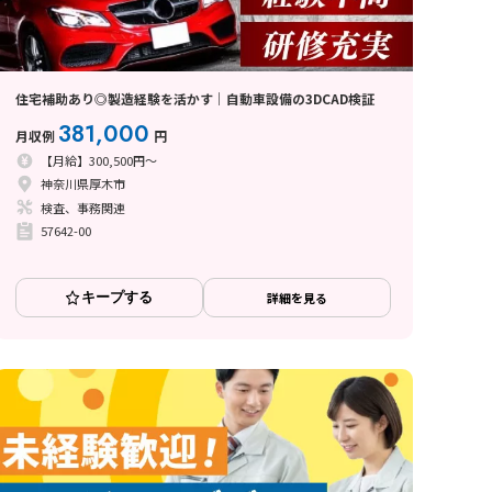
住宅補助あり◎製造経験を活かす｜自動車設備の3DCAD検証
381,000
月収例
円
【月給】300,500円～
神奈川県厚木市
検査、事務関連
57642-00
キープする
詳細を見る