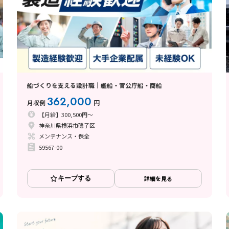
船づくりを支える設計職｜艦船・官公庁船・商船
362,000
月収例
円
【月給】300,500円～
神奈川県横浜市磯子区
メンテナンス・保全
59567-00
キープする
詳細を見る