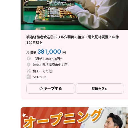
製造経験者歓迎◎ドリル穴明機の組立・電気配線調整！年休
120日以上
381,000
月収例
円
【月給】300,500円～
神奈川県相模原市中央区
加工、その他
57370-00
キープする
詳細を見る