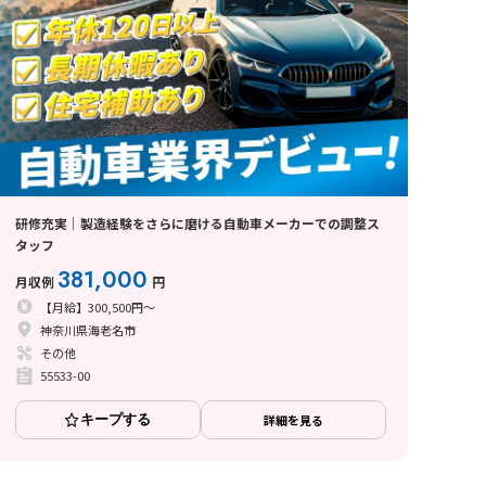
研修充実｜製造経験をさらに磨ける自動車メーカーでの調整ス
タッフ
381,000
月収例
円
【月給】300,500円～
神奈川県海老名市
その他
55533-00
キープする
詳細を見る