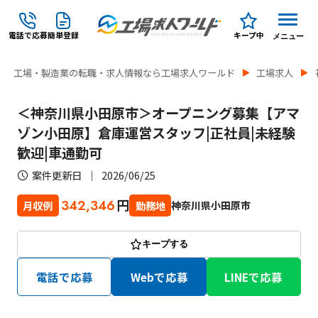
電話で応募
簡単登録
キープ中
メニュー
工場・製造業の転職・求人情報なら工場求人ワールド
工場求人
＜神奈川県小田原市＞オープニング募集【アマ
ゾン小田原】倉庫運営スタッフ|正社員|未経験
歓迎|車通勤可
案件更新日
2026/06/25
円
342,346
神奈川県小田原市
月収例
勤務地
キープする
電話で応募
Webで応募
LINEで応募