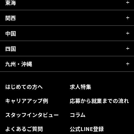
栃木県
東海
新潟県
山形県
群馬県
富山県
関西
岐阜県
岩手県
埼玉県
石川県
静岡県
中国
滋賀県
宮城県
千葉県
福井県
愛知県
京都府
四国
広島県
福島県
東京都
山梨県
三重県
大阪府
岡山県
九州・沖縄
愛媛県
神奈川県
長野県
兵庫県
鳥取県
香川県
福岡県
はじめての方へ
求人特集
奈良県
島根県
高知県
佐賀県
キャリアアップ例
応募から就業までの流れ
和歌山県
山口県
徳島県
長崎県
スタッフインタビュー
コラム
大分県
よくあるご質問
公式LINE登録