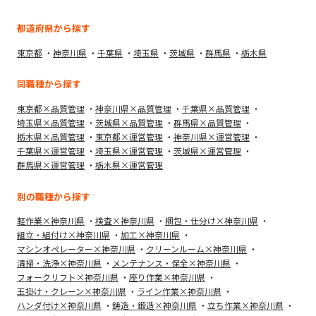
都道府県から探す
東京都
神奈川県
千葉県
埼玉県
茨城県
群馬県
栃木県
同職種から探す
東京都×品質管理
神奈川県×品質管理
千葉県×品質管理
埼玉県×品質管理
茨城県×品質管理
群馬県×品質管理
栃木県×品質管理
東京都×運営管理
神奈川県×運営管理
千葉県×運営管理
埼玉県×運営管理
茨城県×運営管理
群馬県×運営管理
栃木県×運営管理
別の職種から探す
軽作業×神奈川県
検査×神奈川県
梱包・仕分け×神奈川県
組立・組付け×神奈川県
加工×神奈川県
マシンオペレーター×神奈川県
クリーンルーム×神奈川県
清掃・洗浄×神奈川県
メンテナンス・保全×神奈川県
フォークリフト×神奈川県
座り作業×神奈川県
玉掛け・クレーン×神奈川県
ライン作業×神奈川県
ハンダ付け×神奈川県
鋳造・鍛造×神奈川県
立ち作業×神奈川県