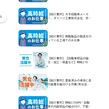
【紹介案件】大手自動車メーカ
ー、ダイハツ工業株式会社 京都
（大山崎）工場でのお仕事
【紹介案件】樹脂製品の製造を行
っている工場でのお仕事
【紹介案件】【自動車部品の組
立・加工・検査など】時給1700
円/2交替/静岡県富士市今泉/5勤2
休または4勤2休/土日休みまたは
シフト制/未経験歓迎/無期雇用派
遣/月収例40.3万円以上
【紹介案件】塗装済みの車体に走
行装置を組付ける作業/男女活躍
中★賞与有！
【紹介案件】時給1700円！自動
車の内装部品の組み付け、下廻り