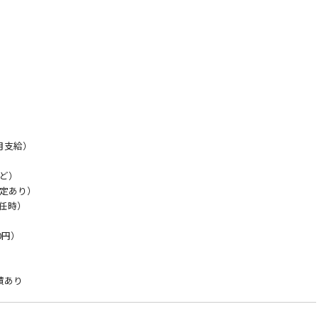
月支給）
ど）
定あり）
赴任時）
0円）
績あり