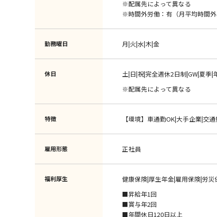
※配属先によって異なる
※時間外労働：有（月平均時間外
勤務曜日
月|火|水|木|金
休日
土|日|祝|完全週休2日制|GW|夏季
※配属先によって異なる
特徴
【環境】車通勤OK|大手企業|交
雇用形態
正社員
福利厚生
健康保険|厚生年金|雇用保険|労災
■昇給年1回
■賞与年2回
■年間休日120日以上