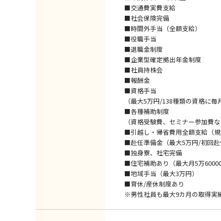
■交通費実費支給
■社会保険完備
■時間外手当（全額支給）
■役職手当
■退職金制度
■企業型確定拠出年金制度
■社員持株会
■報酬金
■資格手当
（最大5万円/138種類の資格に毎
■各種補助制度
（資格受験費、セミナー参加費な
■引越し・帰省費用全額支給（規
■赴任準備金（最大5万円/初回
■独身寮、社宅完備
■住宅補助あり（最大月5万6000
■地域手当（最大3万円）
■育休/産休制度あり
※男性社員も最大9カ月の取得実