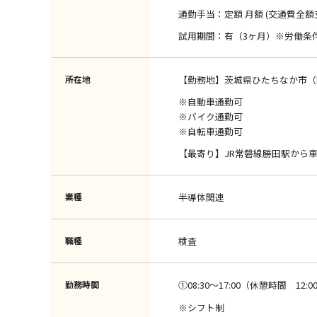
通勤手当：定額 月額 (交通費全額
試用期間：有（3ヶ月）※労働条
所在地
【勤務地】茨城県ひたちなか市（新
※自動車通勤可
※バイク通勤可
※自転車通勤可
【最寄り】JR常磐線勝田駅から車
業種
半導体関連
職種
検査
勤務時間
①08:30～17:00（休憩時間 12:00 
※シフト制