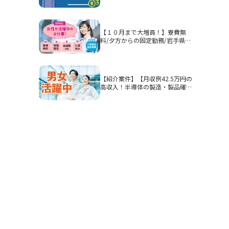
部品等を組み付ける作業！男性活
躍中★
【１０月まで大増員！】寮費無
料/夕方からの固定勤務/岩手県釜
石市/部品加工・表面処理
【紹介案件】【月収例42.5万円の
高収入！半導体の製造・製品確
認】高時給1900円/2交替/三重県
四日市市山之一色町/4勤2休のシ
フト制/即入寮OKの寮完備/研修
期間あり/クリーンルーム/男女活
躍