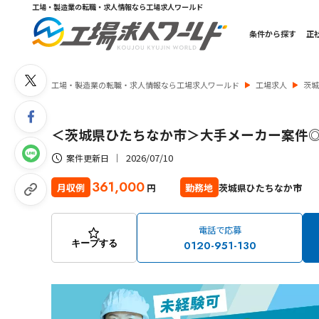
工場・製造業の転職・求人情報なら工場求人ワールド
条件から探す
正
工場・製造業の転職・求人情報なら工場求人ワールド
工場求人
茨
＜茨城県ひたちなか市＞大手メーカー案件
2026/07/10
案件更新日
361,000
茨城県ひたちなか市
月収例
勤務地
円
電話で応募
0120-951-130
キープする