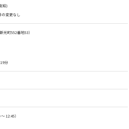
支給)
件の変更なし
光町552番地53）
19分
～ 12:45）