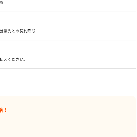
る
就業先との契約形態
伝えください。
給！