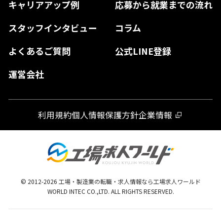
キャリアアップ例
応募から就業までの流れ
和歌山県
山口県
徳島県
長崎県
スタッフインタビュー
コラム
大分県
よくあるご質問
公式LINE登録
熊本県
運営会社
宮崎県
鹿児島県
利用規約
個人情報保護方針
企業情報
沖縄県
© 2012-
2026
工場・製造業の転職・求人情報なら工場求人ワールド
WORLD INTEC CO.,LTD. ALL RIGHTS RESERVED.