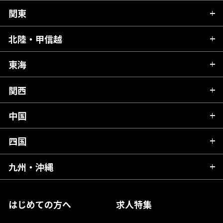
関東
北海道
青森県
北陸・甲信越
茨城県
秋田県
栃木県
東海
新潟県
山形県
群馬県
富山県
関西
岐阜県
岩手県
埼玉県
石川県
静岡県
中国
滋賀県
宮城県
千葉県
福井県
愛知県
京都府
四国
広島県
福島県
東京都
山梨県
三重県
大阪府
岡山県
九州・沖縄
愛媛県
神奈川県
長野県
兵庫県
鳥取県
香川県
福岡県
はじめての方へ
求人特集
奈良県
島根県
高知県
佐賀県