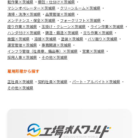
軽作業×茨城県
梱包・仕分け×茨城県
マシンオペレーター×茨城県
クリーンルーム×茨城県
清掃・洗浄×茨城県
品質管理×茨城県
メンテナンス・保全×茨城県
フォークリフト×茨城県
座り作業×茨城県
玉掛け・クレーン×茨城県
ライン作業×茨城県
ハンダ付け×茨城県
鋳造・鍛造×茨城県
立ち作業×茨城県
施盤×茨城県
溶接×茨城県
塗装×茨城県
バリ取り×茨城県
運営管理×茨城県
事務関連×茨城県
インフラ管理（社員寮、備品等）×茨城県
営業×茨城県
採用人事×茨城県
その他×茨城県
雇用形態から探す
正社員×茨城県
契約社員×茨城県
パート・アルバイト×茨城県
その他×茨城県