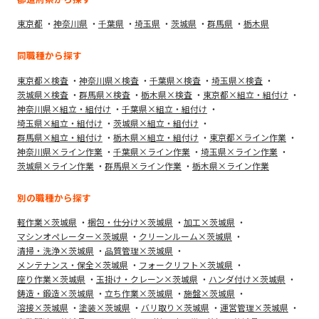
東京都
神奈川県
千葉県
埼玉県
茨城県
群馬県
栃木県
同職種から探す
東京都×検査
神奈川県×検査
千葉県×検査
埼玉県×検査
茨城県×検査
群馬県×検査
栃木県×検査
東京都×組立・組付け
神奈川県×組立・組付け
千葉県×組立・組付け
埼玉県×組立・組付け
茨城県×組立・組付け
群馬県×組立・組付け
栃木県×組立・組付け
東京都×ライン作業
神奈川県×ライン作業
千葉県×ライン作業
埼玉県×ライン作業
茨城県×ライン作業
群馬県×ライン作業
栃木県×ライン作業
別の職種から探す
軽作業×茨城県
梱包・仕分け×茨城県
加工×茨城県
マシンオペレーター×茨城県
クリーンルーム×茨城県
清掃・洗浄×茨城県
品質管理×茨城県
メンテナンス・保全×茨城県
フォークリフト×茨城県
座り作業×茨城県
玉掛け・クレーン×茨城県
ハンダ付け×茨城県
鋳造・鍛造×茨城県
立ち作業×茨城県
施盤×茨城県
溶接×茨城県
塗装×茨城県
バリ取り×茨城県
運営管理×茨城県