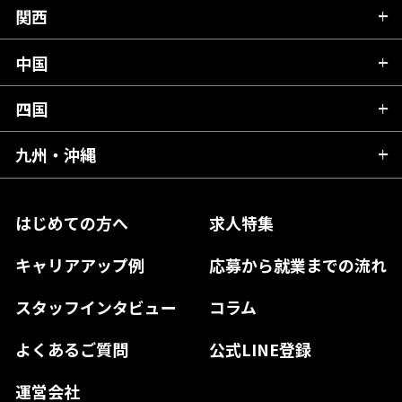
山形県
群馬県
富山県
関西
岐阜県
岩手県
埼玉県
石川県
静岡県
中国
滋賀県
宮城県
千葉県
福井県
愛知県
京都府
四国
広島県
福島県
東京都
山梨県
三重県
大阪府
岡山県
九州・沖縄
愛媛県
神奈川県
長野県
兵庫県
鳥取県
香川県
福岡県
はじめての方へ
求人特集
奈良県
島根県
高知県
佐賀県
キャリアアップ例
応募から就業までの流れ
和歌山県
山口県
徳島県
長崎県
スタッフインタビュー
コラム
大分県
よくあるご質問
公式LINE登録
熊本県
運営会社