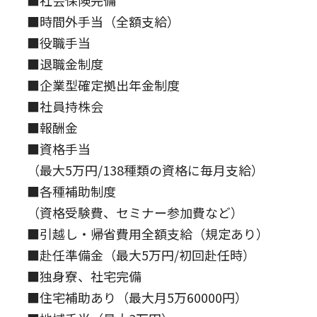
■社会保険完備
■時間外手当（全額支給）
■役職手当
■退職金制度
■企業型確定拠出年金制度
■社員持株会
■報酬金
■資格手当
（最大5万円/138種類の資格に毎月支給）
■各種補助制度
（資格受験費、セミナー参加費など）
■引越し・帰省費用全額支給（規定あり）
■赴任準備金（最大5万円/初回赴任時）
■独身寮、社宅完備
■住宅補助あり（最大月5万60000円）