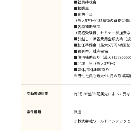
■社員持株会
■報酬金
■資格手当
（最大5万円/138種類の資格に毎
■各種補助制度
（資格受験費、セミナー参加費な
■引越し・帰省費用全額支給（規
■赴任準備金（最大5万円/初回
■独身寮、社宅完備
■住宅補助あり（最大月5万6000
■地域手当（最大3万円）
■育休/産休制度あり
※男性社員も最大9カ月の取得実
受動喫煙対策
有(その他)/※配属先によって異な
案件種類
派遣
※株式会社ワールドインテックと