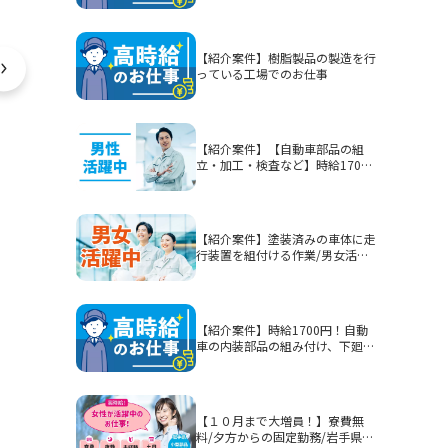
【紹介案件】樹脂製品の製造を行
っている工場でのお仕事
【紹介案件】【自動車部品の組
立・加工・検査など】時給1700
円/2交替/静岡県富士市今泉/5勤2
休または4勤2休/土日休みまたは
シフト制/未経験歓迎/無期雇用派
遣/月収例40.3万円以上
【紹介案件】塗装済みの車体に走
行装置を組付ける作業/男女活躍
中★賞与有！
【紹介案件】時給1700円！自動
車の内装部品の組み付け、下廻り
部品等を組み付ける作業！男性活
躍中★
【１０月まで大増員！】寮費無
料/夕方からの固定勤務/岩手県釜