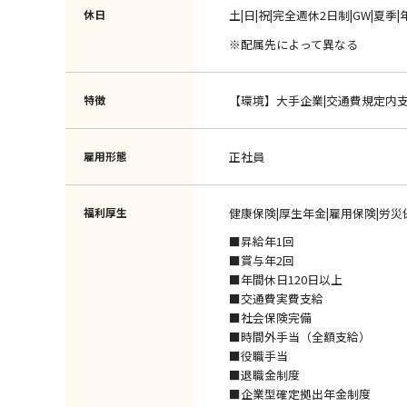
休日
土|日|祝|完全週休2日制|GW|夏季
※配属先によって異なる
特徴
【環境】大手企業|交通費規定内
雇用形態
正社員
福利厚生
健康保険|厚生年金|雇用保険|労災
■昇給年1回
■賞与年2回
■年間休日120日以上
■交通費実費支給
■社会保険完備
■時間外手当（全額支給）
■役職手当
■退職金制度
■企業型確定拠出年金制度