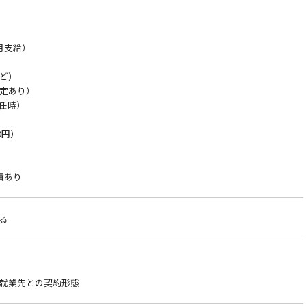
月支給）
ど）
定あり）
赴任時）
0円）
績あり
る
就業先との契約形態