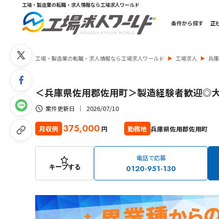
工場・製造業の転職・求人情報なら工場求人ワールド
条件から探す
正
工場・製造業の転職・求人情報なら工場求人ワールド
工場求人
兵
＜兵庫県佐用郡佐用町＞製造経験者歓迎◎
2026/07/10
案件更新日
375,000
兵庫県佐用郡佐用町
月収例
勤務地
円
電話で応募
0120-951-130
キープする