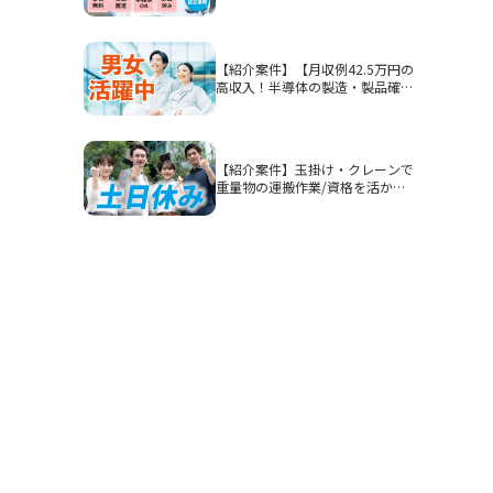
石市/部品加工・表面処理
【紹介案件】【月収例42.5万円の
高収入！半導体の製造・製品確
認】高時給1900円/2交替/三重県
四日市市山之一色町/4勤2休のシ
フト制/即入寮OKの寮完備/研修
期間あり/クリーンルーム/男女活
【紹介案件】玉掛け・クレーンで
躍
重量物の運搬作業/資格を活かし
てガッツリ稼ぎたい方におすすめ
です◎