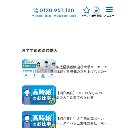
0120-951-130
キープ中
簡単登録
平日9:00～20:00 土日祝9:00～18:00
メニュー
おすすめの高額求人
製造経験者歓迎◎大手メーカーで
挑戦する設備の立ち上げなどの生
産技術
【紹介案件】CMでおなじみの、
あの大手企業でのお仕事
【紹介案件】大手自動車メーカ
ー、ダイハツ工業株式会社 京都
（大山崎）工場でのお仕事