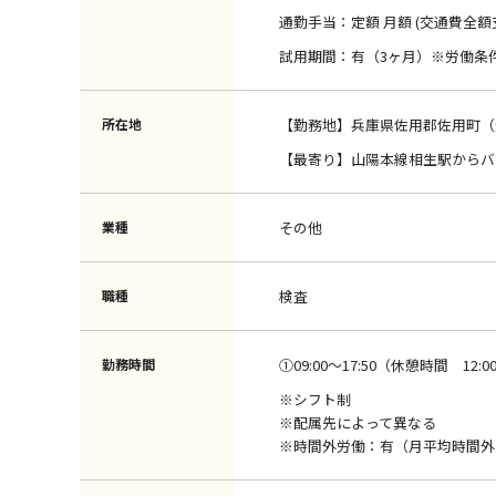
通勤手当：定額 月額 (交通費全額
試用期間：有（3ヶ月）※労働条
所在地
【勤務地】兵庫県佐用郡佐用町（光都
【最寄り】山陽本線相生駅からバ
業種
その他
職種
検査
勤務時間
①09:00～17:50（休憩時間 12:00 
※シフト制
※配属先によって異なる
※時間外労働：有（月平均時間外