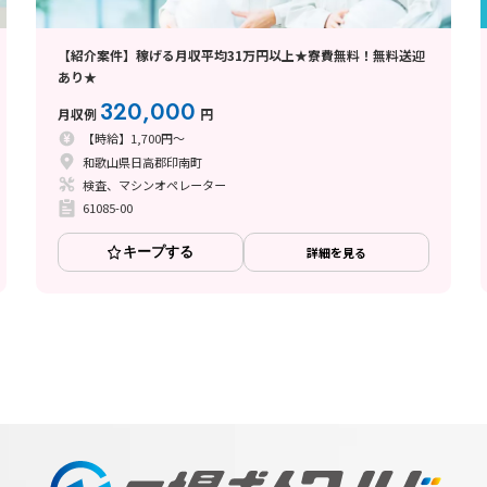
【紹介案件】稼げる月収平均31万円以上★寮費無料！無料送迎
あり★
320,000
月収例
円
【時給】1,700円～
和歌山県日高郡印南町
検査、マシンオペレーター
61085-00
キープする
詳細を見る