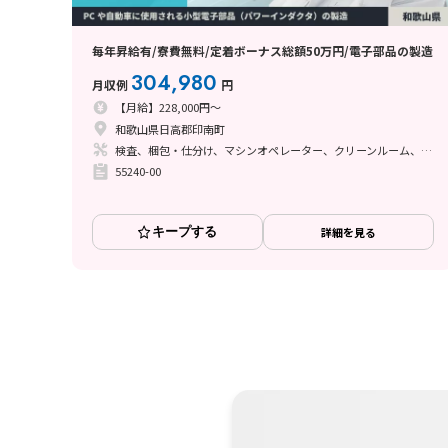
毎年昇給有/寮費無料/定着ボーナス総額50万円/電子部品の製造
304,980
月収例
円
【月給】228,000円～
和歌山県日高郡印南町
検査、梱包・仕分け、マシンオペレーター、クリーンルーム、座り作業、立ち作業、その他
55240-00
キープする
詳細を見る