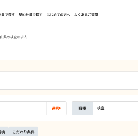
社員で探す
契約社員で探す
はじめての方へ
よくあるご質問
歌山県の検査の求人
検査
選択
職種
環境
こだ
わり
条件