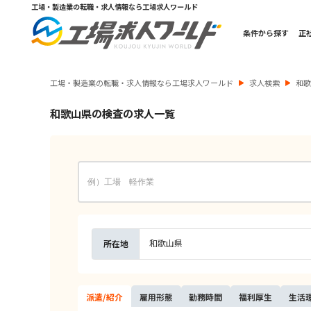
工場・製造業の転職・求人情報なら工場求人ワールド
条件から探す
正
工場・製造業の転職・求人情報なら工場求人ワールド
求人検索
和
和歌山県の検査の求人一覧
和歌山県
所在地
派遣/
紹介
雇用
形態
勤務
時間
福利
厚生
生活