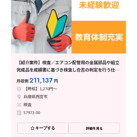
【紹介案件】検査／エアコン配管用の金属部品や組立
完成品を成績書に基づき検査し合否の判定を行う仕事
です。
211,137
月収例
円
【時給】1,270円～
兵庫県西宮市
検査
57973-00
キープする
詳細を見る