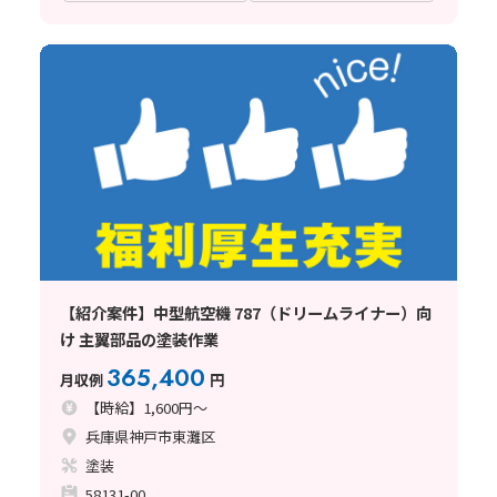
【紹介案件】中型航空機 787（ドリームライナー）向
け 主翼部品の塗装作業
365,400
月収例
円
【時給】1,600円～
兵庫県神戸市東灘区
塗装
58131-00