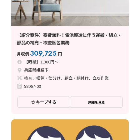
【紹介案件】寮費無料！電池製造に伴う運搬・組立・
部品の補充・検査梱包業務
309,725
月収例
円
【時給】1,300円～
兵庫県姫路市
検査、梱包・仕分け、組立・組付け、立ち作業
58067-00
キープする
詳細を見る