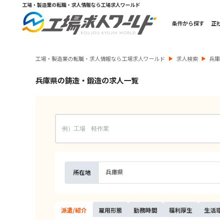
工場・製造業の転職・求人情報なら工場求人ワールド
条件から探す
正
工場・製造業の転職・求人情報なら工場求人ワールド
求人検索
兵
兵庫県の鋳造・鍛造の求人一覧
兵庫県
所在地
派遣/
紹介
雇用
形態
勤務
時間
福利
厚生
生活