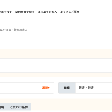
社員で探す
契約社員で探す
はじめての方へ
よくあるご質問
庫県の鋳造・鍛造の求人
鋳造・鍛造
選択
職種
環境
こだ
わり
条件