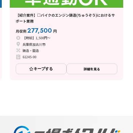
【紹介案件】□バイクのエンジン鋳造(ちゅうぞう)におけるサ
ポート業務
277,500
月収例
円
【時給】1,500円～
兵庫県加古川市
鋳造・鍛造
61245-00
キープする
詳細を見る