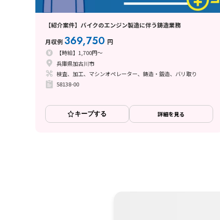
【紹介案件】バイクのエンジン製造に伴う鋳造業務
369,750
月収例
円
【時給】1,700円～
兵庫県加古川市
検査、加工、マシンオペレーター、鋳造・鍛造、バリ取り
58138-00
キープする
詳細を見る