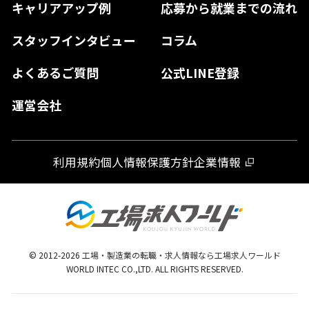
キャリアアップ例
応募から就業までの流れ
和歌山県
山口県
徳島県
長崎県
スタッフインタビュー
コラム
大分県
よくあるご質問
公式LINE登録
熊本県
運営会社
宮崎県
鹿児島県
利用規約
個人情報保護方針
企業情報
沖縄県
© 2012-
2026
工場・製造業の転職・求人情報なら工場求人ワールド
WORLD INTEC CO.,LTD. ALL RIGHTS RESERVED.