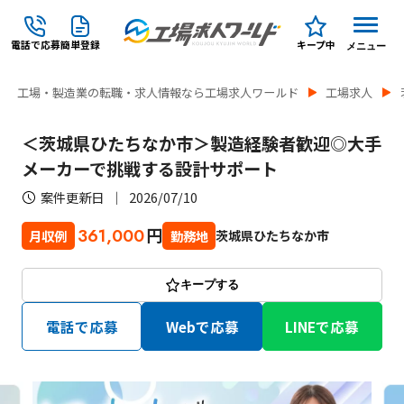
電話で応募
簡単登録
キープ中
メニュー
工場・製造業の転職・求人情報なら工場求人ワールド
工場求人
＜茨城県ひたちなか市＞製造経験者歓迎◎大手
メーカーで挑戦する設計サポート
案件更新日
2026/07/10
円
361,000
茨城県ひたちなか市
月収例
勤務地
キープする
電話で応募
Webで応募
LINEで応募