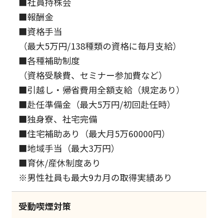
■社員持株会
■報酬金
■資格手当
（最大5万円/138種類の資格に毎月支給）
■各種補助制度
（資格受験費、セミナー参加費など）
■引越し・帰省費用全額支給（規定あり）
■赴任準備金（最大5万円/初回赴任時）
■独身寮、社宅完備
■住宅補助あり（最大月5万60000円）
■地域手当（最大3万円）
■育休/産休制度あり
※男性社員も最大9カ月の取得実績あり
受動喫煙対策