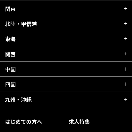
関東
北海道
青森県
北陸・甲信越
茨城県
秋田県
栃木県
東海
新潟県
山形県
群馬県
富山県
関西
岐阜県
岩手県
埼玉県
石川県
静岡県
中国
滋賀県
宮城県
千葉県
福井県
愛知県
京都府
四国
広島県
福島県
東京都
山梨県
三重県
大阪府
岡山県
九州・沖縄
愛媛県
神奈川県
長野県
兵庫県
鳥取県
香川県
福岡県
はじめての方へ
求人特集
奈良県
島根県
高知県
佐賀県