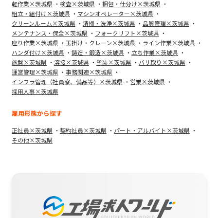
軽作業×茨城県
検査×茨城県
梱包・仕分け×茨城県
組立・組付け×茨城県
マシンオペレーター×茨城県
クリーンルーム×茨城県
清掃・洗浄×茨城県
品質管理×茨城県
メンテナンス・保全×茨城県
フォークリフト×茨城県
座り作業×茨城県
玉掛け・クレーン×茨城県
ライン作業×茨城県
ハンダ付け×茨城県
鋳造・鍛造×茨城県
立ち作業×茨城県
施盤×茨城県
溶接×茨城県
塗装×茨城県
バリ取り×茨城県
運営管理×茨城県
事務関連×茨城県
インフラ管理（社員寮、備品等）×茨城県
営業×茨城県
採用人事×茨城県
雇用形態から探す
正社員×茨城県
契約社員×茨城県
パート・アルバイト×茨城県
その他×茨城県