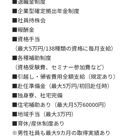
■退職金制度
■企業型確定拠出年金制度
■社員持株会
■報酬金
■資格手当
（最大5万円/138種類の資格に毎月支給）
■各種補助制度
（資格受験費、セミナー参加費など）
■引越し・帰省費用全額支給（規定あり）
■赴任準備金（最大5万円/初回赴任時）
■独身寮、社宅完備
■住宅補助あり（最大月5万60000円）
■地域手当（最大3万円）
■育休/産休制度あり
※男性社員も最大9カ月の取得実績あり