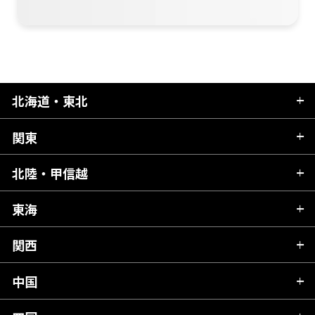
北海道・東北
関東
北海道
青森県
北陸・甲信越
茨城県
秋田県
栃木県
東海
新潟県
山形県
群馬県
富山県
関西
岐阜県
岩手県
埼玉県
石川県
静岡県
中国
滋賀県
宮城県
千葉県
福井県
愛知県