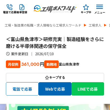
電話で応募
簡単登録
キープ中
メニュー
工場・製造業の転職・求人情報なら工場求人ワールド
工場求人
＜富山県魚津市＞研修充実｜製造経験をさらに
磨ける半導体関連の保守保全
案件更新日
2026/07/10
円
361,000
富山県魚津市
月収例
勤務地
キープする
電話で応募
Webで応募
LINEで応募