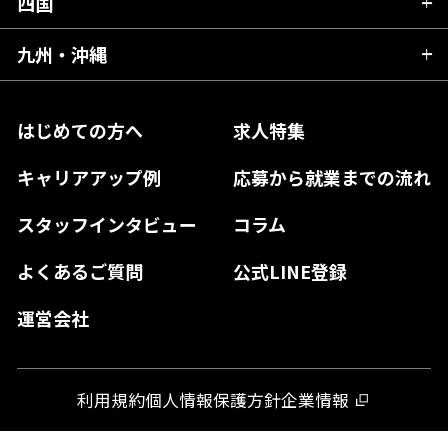
京都府
四国
広島県
福島県
東京都
山梨県
三重県
大阪府
岡山県
九州・沖縄
愛媛県
神奈川県
長野県
兵庫県
鳥取県
香川県
福岡県
はじめての方へ
求人特集
奈良県
島根県
高知県
佐賀県
キャリアアップ例
応募から就業までの流れ
和歌山県
山口県
徳島県
長崎県
スタッフインタビュー
コラム
大分県
よくあるご質問
公式LINE登録
熊本県
運営会社
宮崎県
鹿児島県
利用規約
個人情報保護方針
企業情報
沖縄県