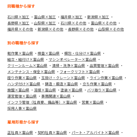
同職種から探す
石川県×加工
富山県×加工
福井県×加工
新潟県×加工
長野県×加工
山梨県×加工
石川県×その他
富山県×その他
福井県×その他
新潟県×その他
長野県×その他
山梨県×その他
別の職種から探す
軽作業×富山県
検査×富山県
梱包・仕分け×富山県
組立・組付け×富山県
マシンオペレーター×富山県
クリーンルーム×富山県
清掃・洗浄×富山県
品質管理×富山県
メンテナンス・保全×富山県
フォークリフト×富山県
座り作業×富山県
玉掛け・クレーン×富山県
ライン作業×富山県
ハンダ付け×富山県
鋳造・鍛造×富山県
立ち作業×富山県
施盤×富山県
溶接×富山県
塗装×富山県
バリ取り×富山県
運営管理×富山県
事務関連×富山県
インフラ管理（社員寮、備品等）×富山県
営業×富山県
採用人事×富山県
雇用形態から探す
正社員×富山県
契約社員×富山県
パート・アルバイト×富山県