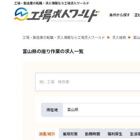
工場・製造業の転職・求人情報なら工場求人ワールド
条件から探す
正
工場・製造業の転職・求人情報なら工場求人ワールド
求人検索
富
富山県の座り作業の求人一覧
富山県
所在地
派遣/
紹介
雇用
形態
勤務
時間
福利
厚生
生活