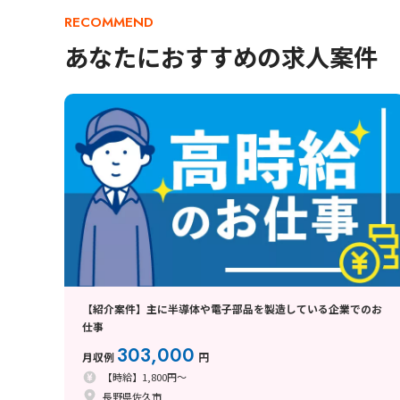
RECOMMEND
あなたにおすすめの求人案件
【紹介案件】主に半導体や電子部品を製造している企業でのお
仕事
303,000
月収例
円
【時給】1,800円～
長野県佐久市