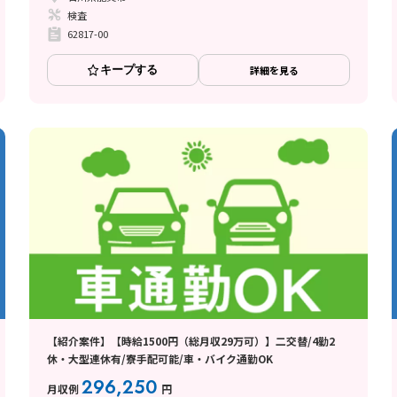
検査
62817-00
キープする
詳細を見る
【紹介案件】【時給1500円（総月収29万可）】二交替/4勤2
休・大型連休有/寮手配可能/車・バイク通勤OK
296,250
月収例
円