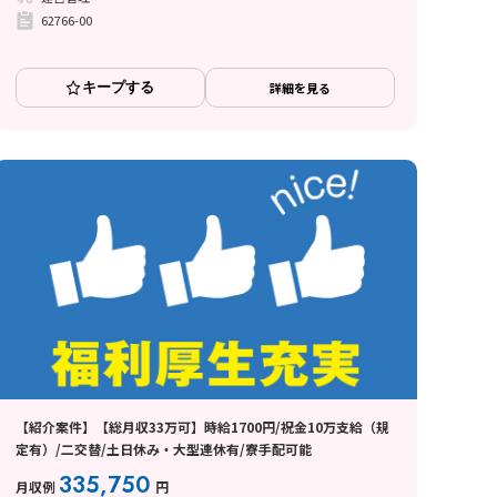
62766-00
キープする
詳細を見る
【紹介案件】【総月収33万可】時給1700円/祝金10万支給（規
定有）/二交替/土日休み・大型連休有/寮手配可能
335,750
月収例
円