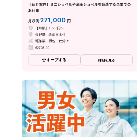
【紹介案件】ミニショベルや油圧ショベルを製造する企業での
お仕事
271,000
月収例
円
【時給】1,500円～
長野県小県郡青木村
軽作業、梱包・仕分け
62703-00
キープする
詳細を見る