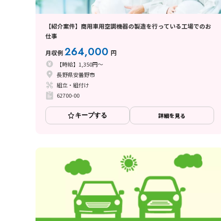
【紹介案件】商用車用空調機器の製造を行っている工場でのお
仕事
264,000
月収例
円
【時給】1,350円～
長野県安曇野市
組立・組付け
62700-00
キープする
詳細を見る