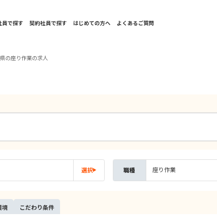
社員で探す
契約社員で探す
はじめての方へ
よくあるご質問
山県の座り作業の求人
座り作業
選択
職種
環境
こだ
わり
条件