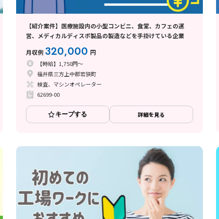
【紹介案件】医療施設内の小型コンビニ、食堂、カフェの運
営、メディカルディスポ製品の製造などを手掛けている企業
320,000
月収例
円
【時給】1,750円～
福井県三方上中郡若狭町
検査、マシンオペレーター
62699-00
キープする
詳細を見る