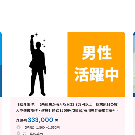
【紹介案件】【未経験から月収例33.3万円以上！粉末原料の投
入や機械操作・運搬】時給1500円/2交替/石川県能美市能美/4
勤2休のシフト制/寮完備/昇給ありでさらに収入UP♪
333,000
月収例
円
【時給】1,500～1,550円
石川県能美市