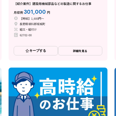
【紹介案件】建設用機械部品などの製造に関するお仕事
301,000
月収例
円
【時給】1,600円～
長野県埴科郡坂城町
組立・組付け
62702-00
キープする
詳細を見る