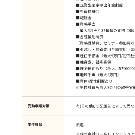
■企業型確定拠出年金制度
■社員持株会
■報酬金
■資格手当
（最大5万円/138種類の資格に毎
■各種補助制度
（資格受験費、セミナー参加費な
■引越し・帰省費用全額支給（規
■赴任準備金（最大5万円/初回
■独身寮、社宅完備
■住宅補助あり（最大月5万6000
■地域手当（最大3万円）
■育休/産休制度あり
※男性社員も最大9カ月の取得実
受動喫煙対策
有(その他)/※配属先によって異な
案件種類
派遣
※株式会社ワールドインテックと