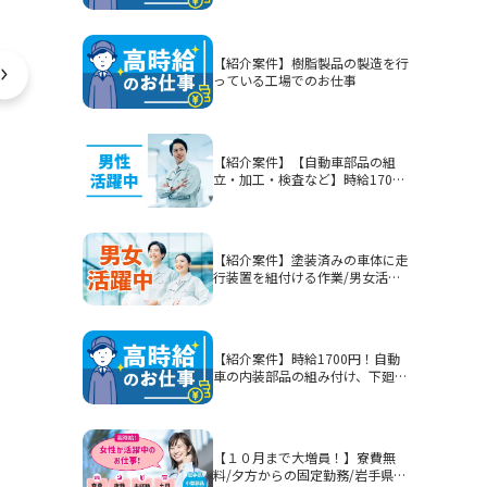
【紹介案件】樹脂製品の製造を行
っている工場でのお仕事
【紹介案件】【自動車部品の組
立・加工・検査など】時給1700
円/2交替/静岡県富士市今泉/5勤2
休または4勤2休/土日休みまたは
シフト制/未経験歓迎/無期雇用派
遣/月収例40.3万円以上
【紹介案件】塗装済みの車体に走
行装置を組付ける作業/男女活躍
中★賞与有！
【紹介案件】時給1700円！自動
車の内装部品の組み付け、下廻り
部品等を組み付ける作業！男性活
躍中★
【１０月まで大増員！】寮費無
料/夕方からの固定勤務/岩手県釜