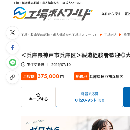
工場・製造業の転職・求人情報なら工場求人ワールド
条件から探す
正
工場・製造業の転職・求人情報なら工場求人ワールド
工場求人
兵
＜兵庫県神戸市兵庫区＞製造経験者歓迎◎大
2026/07/10
案件更新日
375,000
兵庫県神戸市兵庫区
月収例
勤務地
円
電話で応募
0120-951-130
キープする