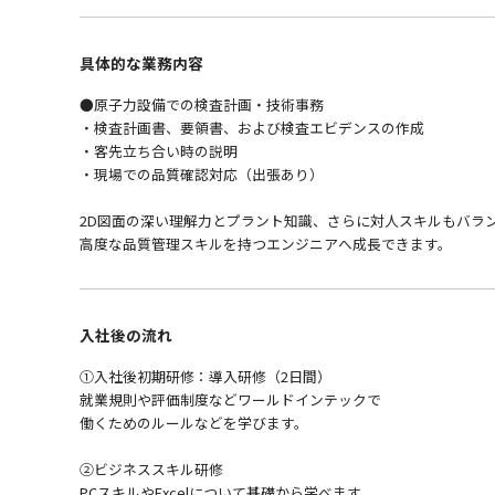
具体的な業務内容
●原子力設備での検査計画・技術事務
・検査計画書、要領書、および検査エビデンスの作成
・客先立ち合い時の説明
・現場での品質確認対応（出張あり）
2D図面の深い理解力とプラント知識、さらに対人スキルもバラ
高度な品質管理スキルを持つエンジニアへ成長できます。
入社後の流れ
①入社後初期研修：導入研修（2日間）
就業規則や評価制度などワールドインテックで
働くためのルールなどを学びます。
②ビジネススキル研修
PCスキルやExcelについて基礎から学べます。