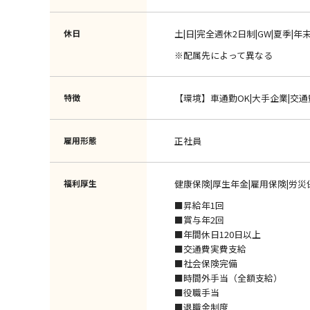
休日
土|日|完全週休2日制|GW|夏季|年
※配属先によって異なる
特徴
【環境】車通勤OK|大手企業|交
雇用形態
正社員
福利厚生
健康保険|厚生年金|雇用保険|労災
■昇給年1回
■賞与年2回
■年間休日120日以上
■交通費実費支給
■社会保険完備
■時間外手当（全額支給）
■役職手当
■退職金制度