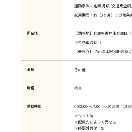
通勤手当：定額 月額 (交通費全額
試用期間：有（3ヶ月）※労働条
所在地
【勤務地】兵庫県神戸市兵庫区（和
※自動車通勤可
【最寄り】JR山陽本線和田岬駅か
業種
その他
職種
検査
勤務時間
①08:00～17:00（休憩時間 12:00 
※シフト制
※配属先によって異なる
※時間外労働：無