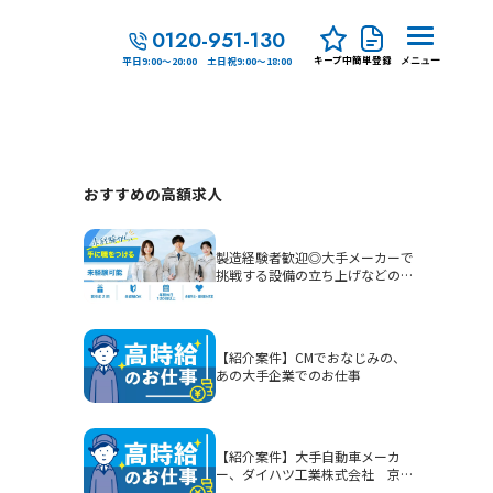
0120-951-130
キープ中
簡単登録
平日9:00～20:00 土日祝9:00～18:00
メニュー
おすすめの高額求人
製造経験者歓迎◎大手メーカーで
挑戦する設備の立ち上げなどの生
産技術
【紹介案件】CMでおなじみの、
あの大手企業でのお仕事
【紹介案件】大手自動車メーカ
ー、ダイハツ工業株式会社 京都
（大山崎）工場でのお仕事