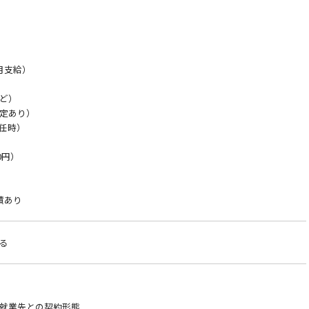
月支給）
ど）
定あり）
赴任時）
0円）
績あり
る
就業先との契約形態