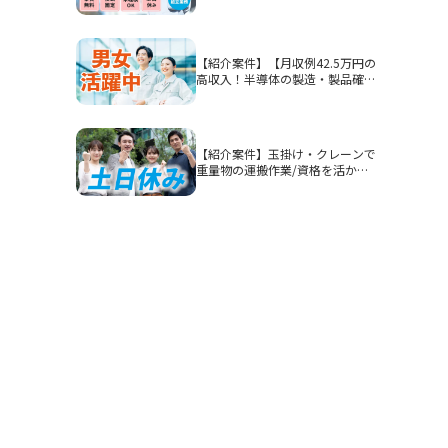
石市/部品加工・表面処理
【紹介案件】【月収例42.5万円の
高収入！半導体の製造・製品確
認】高時給1900円/2交替/三重県
四日市市山之一色町/4勤2休のシ
フト制/即入寮OKの寮完備/研修
期間あり/クリーンルーム/男女活
【紹介案件】玉掛け・クレーンで
躍
重量物の運搬作業/資格を活かし
てガッツリ稼ぎたい方におすすめ
です◎