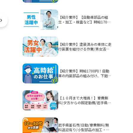
【紹介案件】【自動車部品の組
立・加工・検査など】時給1700
円/2交替/静岡県富士市今泉/5勤2
休または4勤2休/土日休みまたは
シフト制/未経験歓迎/無期雇用派
遣/月収例40.3万円以上
【紹介案件】塗装済みの車体に走
行装置を組付ける作業/男女活躍
中★賞与有！
【紹介案件】時給1700円！自動
車の内装部品の組み付け、下廻り
部品等を組み付ける作業！男性活
躍中★
【１０月まで大増員！】寮費無
料/夕方からの固定勤務/岩手県釜
石市/部品加工・表面処理
岩手県釜石市/日勤/寮費無料/無
料送迎有り/小型部品の加工・表