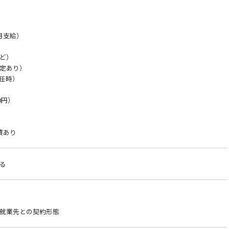
月支給）
ど）
定あり）
赴任時）
0円）
績あり
る
就業先との契約形態