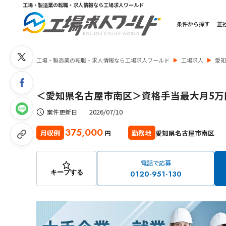
工場・製造業の転職・求人情報なら工場求人ワールド
条件から探す
正
工場・製造業の転職・求人情報なら工場求人ワールド
工場求人
愛
＜愛知県名古屋市南区＞資格手当最大月5
2026/07/10
案件更新日
375,000
愛知県名古屋市南区
月収例
勤務地
円
電話で応募
0120-951-130
キープする