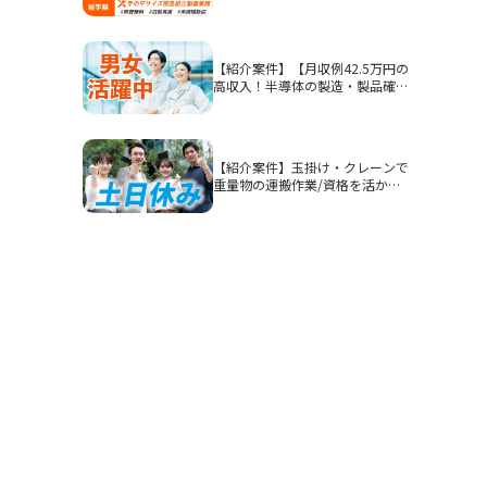
面処理
【紹介案件】【月収例42.5万円の
高収入！半導体の製造・製品確
認】高時給1900円/2交替/三重県
四日市市山之一色町/4勤2休のシ
フト制/即入寮OKの寮完備/研修
期間あり/クリーンルーム/男女活
【紹介案件】玉掛け・クレーンで
躍
重量物の運搬作業/資格を活かし
てガッツリ稼ぎたい方におすすめ
です◎