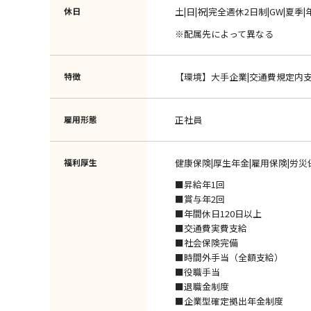
休日
土|日|祝|完全週休2日制|GW|夏季
※配属先によって異なる
特徴
【環境】大手企業|交通費規定内
雇用形態
正社員
福利厚生
健康保険|厚生年金|雇用保険|労災
■昇給年1回
■賞与年2回
■年間休日120日以上
■交通費実費支給
■社会保険完備
■時間外手当（全額支給）
■役職手当
■退職金制度
■企業型確定拠出年金制度