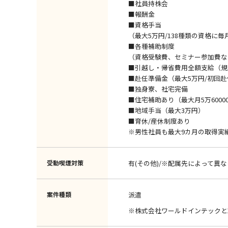
■社員持株会
■報酬金
■資格手当
（最大5万円/138種類の資格に毎
■各種補助制度
（資格受験費、セミナー参加費な
■引越し・帰省費用全額支給（規
■赴任準備金（最大5万円/初回
■独身寮、社宅完備
■住宅補助あり（最大月5万6000
■地域手当（最大3万円）
■育休/産休制度あり
※男性社員も最大9カ月の取得実
受動喫煙対策
有(その他)/※配属先によって異な
案件種類
派遣
※株式会社ワールドインテックと